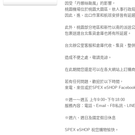
因受「
丹娜絲颱風
」的影響，
桃園機場位於桃園大園區
，
依人事行政局
因此
，
進、出口作業和航班安排皆有延
此外
，桃園部分地區和新竹以南的
派送
包裹送達台北集貨倉庫也將有所延遲
。
台北辦公室客服和倉庫代收
、
集貨
、
整
造成不便之處，敬請見諒。
在此期間您還是可以在各大網站上訂購
若有任何問題，歡迎於以下時間，
來電、來信或於SPEX eSHOP Fac
※週一～週五 上午9:00~下午18:00
服務內容：電話、Email、FB私訊、LIN
※
週六、
週日及國定假日休息
SPEX eSHOP 祝您購物愉快。