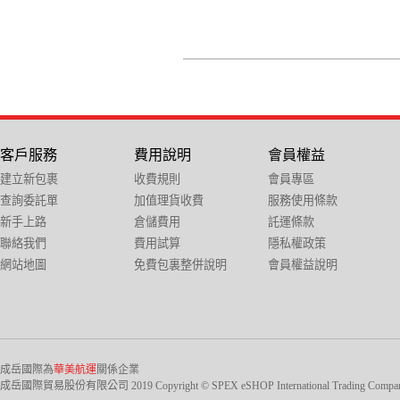
客戶服務
費用說明
會員權益
建立新包裹
收費規則
會員專區
查詢委託單
加值理貨收費
服務使用條款
新手上路
倉儲費用
託運條款
聯絡我們
費用試算
隱私權政策
網站地圖
免費包裏整併說明
會員權益說明
成岳國際為
華美航運
關係企業
成岳國際貿易股份有限公司 2019 Copyright © SPEX eSHOP International Trading Company Ltd