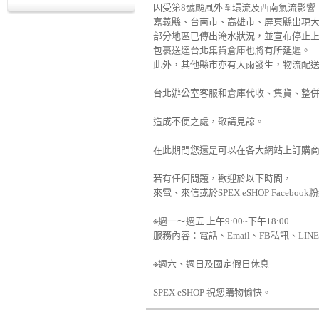
因受第8號颱風外圍環流及西南氣流影響
嘉義縣、台南市、高雄市、屏東縣出現
部分地區已傳出淹水狀況，並宣布停止
包裹送達台北集貨倉庫也將有所延遲。
此外，其他縣市亦有大雨發生，物流配
台北辦公室客服和倉庫代收、集貨、整
造成不便之處，敬請見諒。
在此期間您還是可以在各大網站上訂購
若有任何問題，歡迎於以下時間，
來電、來信或於SPEX eSHOP Face
※週一～週五 上午9:00~下午18:00
服務內容：電話、Email、FB私訊、LIN
※週六、週日及國定假日休息
SPEX eSHOP 祝您購物愉快。