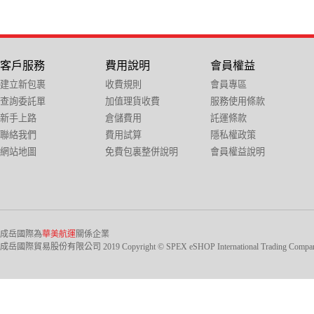
客戶服務
費用說明
會員權益
建立新包裹
收費規則
會員專區
查詢委託單
加值理貨收費
服務使用條款
新手上路
倉儲費用
託運條款
聯絡我們
費用試算
隱私權政策
網站地圖
免費包裏整併說明
會員權益說明
成岳國際為
華美航運
關係企業
成岳國際貿易股份有限公司 2019 Copyright © SPEX eSHOP International Trading Company Ltd