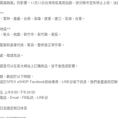
鳳凰颱風
」的
影響，11月12日台灣地區風雨加劇，部分縣市宣布停止上班，
**
、雲林、嘉義、台南、高雄、屏東、連江、澎湖、台東。
地區**
、新北、桃園、新竹市、新竹縣、南投。
客服和倉庫代收
、
集貨
、
整併皆正常作業
。
處，敬請見諒。
還是可以在各大網站上訂購商品，並不會造成影響。
題，歡迎於以下時間，
於SPEX eSHOP Facebook粉絲專頁、LINE@留下訊息，我們會盡速與您
 上午9:00~下午18:00
話、Email、FB私訊、LINE@
日及國定假日休息