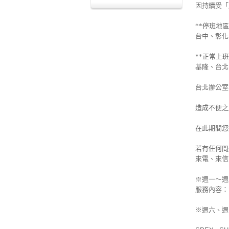
因持續受
「
**停班地區
台中、彰化
**正常上班
基隆、台北
台北辦公室
造成不便之
在此期間您
若有任何問
來電、來信或
※週一～週五
服務內容：電
※
週六、
週