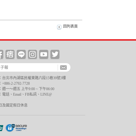
回列表頁
台北市內湖區民權東路六段15巷39號3樓
6-2-2792-7728
一～週五 上午9:00 ~ 下午06:00
電話、Email、FB私訊、LINE@
日及國定假日休息