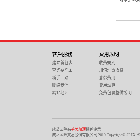
SPEX e
客戶服務
費用說明
建立新包裹
收費規則
查詢委託單
加值理貨收費
新手上路
倉儲費用
聯絡我們
費用試算
網站地圖
免費包裏整併說明
成岳國際為
華美航運
關係企業
成岳國際貿易股份有限公司 2019 Copyright © SPEX eSHOP Inter