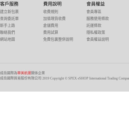
客戶服務
費用說明
會員權益
建立新包裹
收費規則
會員專區
查詢委託單
加值理貨收費
服務使用條款
新手上路
倉儲費用
託運條款
聯絡我們
費用試算
隱私權政策
網站地圖
免費包裏整併說明
會員權益說明
成岳國際為
華美航運
關係企業
成岳國際貿易股份有限公司 2019 Copyright © SPEX eSHOP International Trading Company Ltd