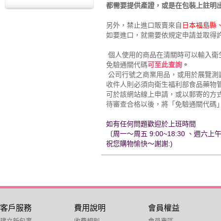
都需要提供產證，或是在包裝上註明
另外，禁止進口販賣來自
日本福島縣
如要進口，就需要依規定申請並取得
個人使用的商品在清關時可以輸入衛
免驗通關代碼
可至此查詢
。
公司行號之商業用品，或用於展覽測
收件人則必須向衛生福利部食品藥物
可於該網站線上申請，
或以郵寄的方
待審查合格以後，將「免驗通關代碼
如有任何問題歡迎於上班時間
〔周一～周五 9:00~18:30 、週六
祝您購物愉快～謝謝:)
客戶服務
費用說明
會員權益