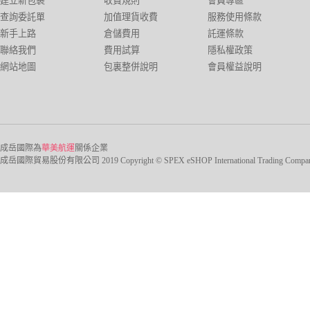
建立新包裹
收費規則
會員專區
查詢委託單
加值理貨收費
服務使用條款
新手上路
倉儲費用
託運條款
聯絡我們
費用試算
隱私權政策
網站地圖
包裏整併說明
會員權益說明
成岳國際為
華美航運
關係企業
成岳國際貿易股份有限公司 2019 Copyright © SPEX eSHOP International Trading Company Ltd