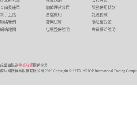
建立新包裹
收費規則
會員專區
查詢委託單
加值理貨收費
服務使用條款
新手上路
倉儲費用
託運條款
聯絡我們
費用試算
隱私權政策
網站地圖
包裏整併說明
會員權益說明
成岳國際為
華美航運
關係企業
成岳國際貿易股份有限公司 2019 Copyright © SPEX eSHOP International Trading Company Ltd