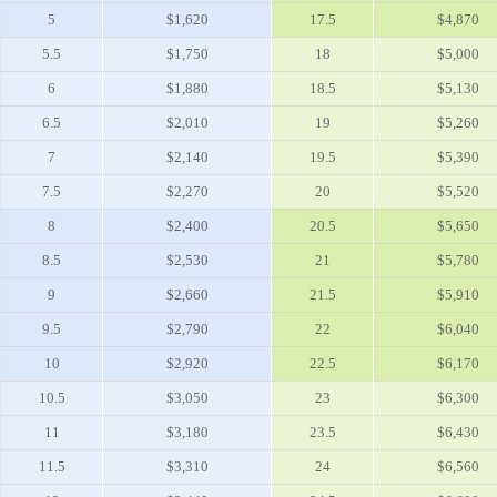
5
$1,620
17.5
$4,870
5.5
$1,750
18
$5,000
6
$1,880
18.5
$5,130
6.5
$2,010
19
$5,260
7
$2,140
19.5
$5,390
7.5
$2,270
20
$5,520
8
$2,400
20.5
$5,650
8.5
$2,530
21
$5,780
9
$2,660
21.5
$5,910
9.5
$2,790
22
$6,040
10
$2,920
22.5
$6,170
10.5
$3,050
23
$6,300
11
$3,180
23.5
$6,430
11.5
$3,310
24
$6,560