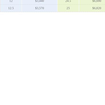
12
$3,440
24.5
$6,690
12.5
$3,570
25
$6,820