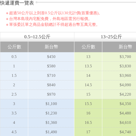
快遞運費一覽表
※ 超過50公斤以上則首0.5公斤以130元計價(首重優惠)。
※ 台灣本島境內宅配免費，外島地區需另行報價。
※ 單張委託單之商品金額總計不得超過台幣五萬元整。
0.5~12.5公斤
13~25公斤
公斤數
新台幣
公斤數
新台幣
0.5
$450
13
$3,700
1
$580
13.5
$3,830
1.5
$710
14
$3,960
2
$840
14.5
$4,090
2.5
$970
15
$4,220
3
$1,100
15.5
$4,350
3.5
$1,230
16
$4,480
4
$1,360
16.5
$4,610
4.5
$1,490
17
$4,740