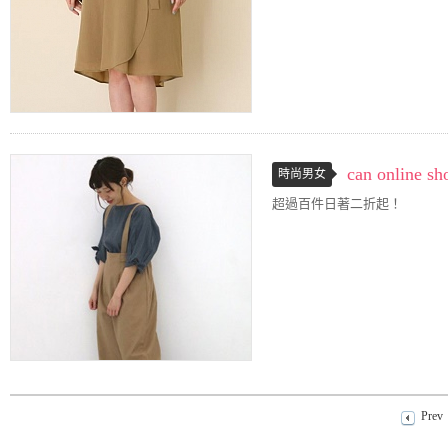
can onli
時尚男女
超過百件日著二折起！
Prev