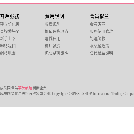
客戶服務
費用說明
會員權益
建立新包裹
收費規則
會員專區
查詢委託單
加值理貨收費
服務使用條款
新手上路
倉儲費用
託運條款
聯絡我們
費用試算
隱私權政策
網站地圖
包裏整併說明
會員權益說明
成岳國際為
華美航運
關係企業
成岳國際貿易股份有限公司 2019 Copyright © SPEX eSHOP International Trading Company Ltd