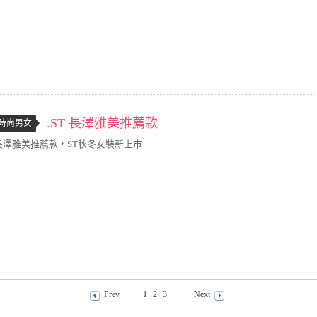
.ST 長澤雅美推薦款
時尚男女
長澤雅美推薦款，ST秋冬女裝新上市
Prev
1
2
3
Next