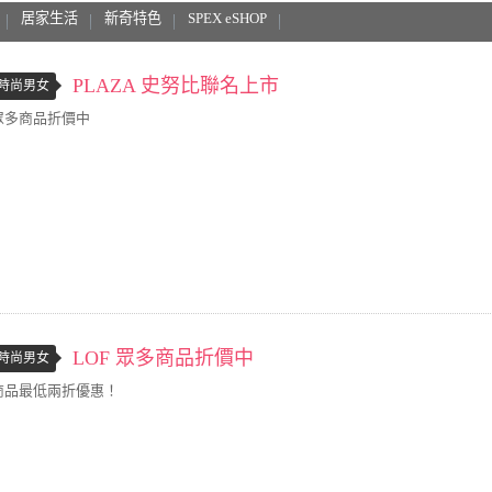
居家生活
新奇特色
SPEX eSHOP
PLAZA 史努比聯名上市
時尚男女
眾多商品折價中
LOF 眾多商品折價中
時尚男女
商品最低兩折優惠！