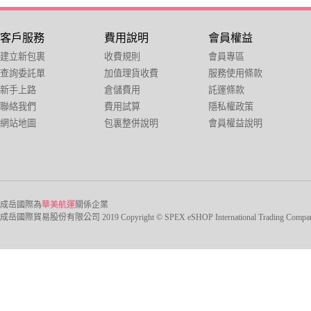
客戶服務
費用說明
會員權益
建立新包裹
收費規則
會員專區
查詢委託單
加值理貨收費
服務使用條款
新手上路
倉儲費用
託運條款
聯絡我們
費用試算
隱私權政策
網站地圖
包裏整併說明
會員權益說明
成岳國際為
華美航運
關係企業
成岳國際貿易股份有限公司 2019 Copyright © SPEX eSHOP International Trading Company Ltd