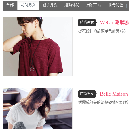
全部
時尚男女
親子育嬰
運動休閒
居家生活
新奇特色
WeGo 潮
時尚男女
提花設計的舒適單色針織T衫
Belle Maison
時尚男女
透露成熟美的流蘇短袖V領T衫