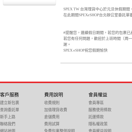
SPEX TW 台灣理貨中心於元旦休假
在此期間SPEXeSHOP台北辦公室委
#提醒您，連續假日期間，若您的包裹已
若您有任何問題，歡迎於上班時間〔周一～周五 
謝。
SPEX eSHOP祝您假期愉快
客戶服務
費用說明
會員權益
建立新包裹
收費規則
會員專區
查詢委託單
加值理貨收費
服務使用條款
新手上路
倉儲費用
託運條款
聯絡我們
費用試算
隱私權政策
網站地圖
免費包裏整併說明
會員權益說明