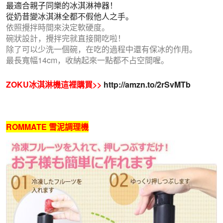
最適合親子同樂的冰
淇淋神器！
從奶昔變冰淇淋全都不假他人之手。
依照攪拌時間來決定軟硬度。
碗狀設計，攪拌完就直接開吃啦！
除了可以少洗一個碗，在吃的過程中還有保冰的作用。
最長寬幅14cm，收納起來一點都不占空間喔。
ZOKU冰淇淋機這裡購買>>
http://amzn.to/2rSvMTb
ROMMATE 雪泥調理機