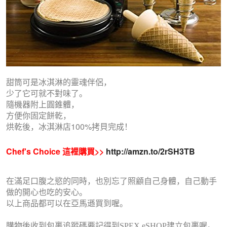
甜筒可是冰淇淋的靈魂伴侶，
少了它可就不對味了。
隨機器附上圓錐體，
方便你固定餅乾，
烘乾後，冰淇淋店100%拷貝完成！
Chef's Choice 這裡購買>>
http://amzn.to/2rSH3TB
在滿足口腹之慾的同時，也別忘了照顧自己身體，自己動手
做的開心也吃的安心。
以上商品都可以在亞馬遜買到喔。
購物後收到包裹追蹤碼要記得到
SPEX eSHOP建立包裹喔。