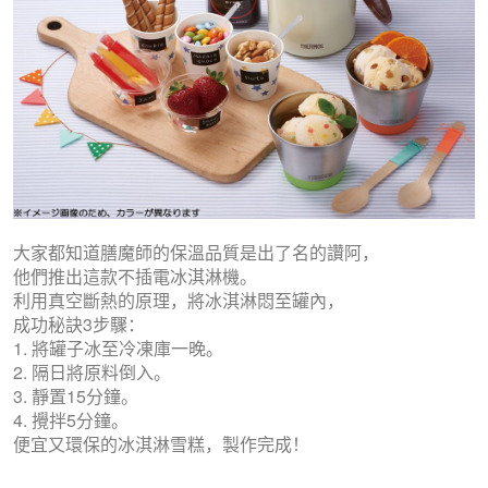
大家都知道膳魔師的保溫品質是出了名的讚阿，
他們推出這款不插電冰淇淋機。
利用真空斷熱的原理，將冰淇淋悶至罐內，
成功秘訣3步驟：
1. 將罐子冰至冷凍庫一晚。
2. 隔日將原料倒入。
3. 靜置15分鐘。
4. 攪拌5分鐘。
便宜又環保的冰淇淋雪糕，製作完成！