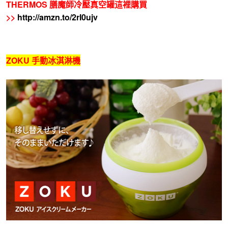
THERMOS 膳魔師冷壓真空罐這裡購買
>>
http://amzn.to/2rI0ujv
ZOKU 手動冰淇淋機