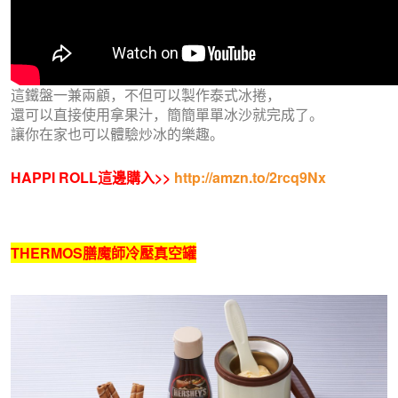
這鐵盤一兼兩顧，不但可以製作泰式冰捲，
還可以直接使用拿果汁，簡簡單單冰沙就完成了。
讓你在家也可以體驗炒冰的樂趣。
HAPPI ROLL這邊購入>>
http://amzn.to/2rcq9Nx
THERMOS膳魔師冷壓真空罐