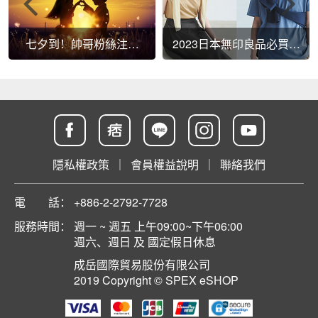
七夕到！帥哥粉絲注意
2023日本無印良品必買商
啦！告別單身法寶報你知
品有哪些
～
隱私權政策
｜
會員權益說明
｜
聯絡我們
電 話：
+886-2-2792-7728
服務時間：
週一 ~ 週五 上午09:00~下午06:00
週六、週日 及 國定假日休息
成岳國際貿易股份有限公司
2019 Copyright © SPEX eSHOP