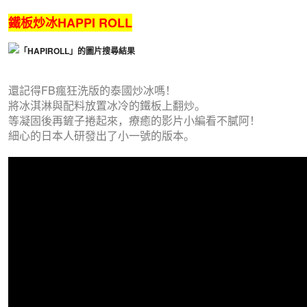
鐵板炒冰
HAPPI ROLL
還記得FB瘋狂洗版的泰國炒冰嗎！
將冰淇淋與配料放置冰冷的鐵板上翻炒。
等凝固後再鏟子捲起來，療癒的影片小編看不膩阿！
細心的日本人研發出了小一號的版本。