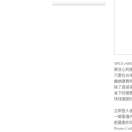
SPEX e
揪甘心的運
只要在台灣時間
繳納運費時輸
除了直接
省下的運
快找親朋
立即登入會員享
一眼看懂代運流
超優惠折扣訊息
Promo Co