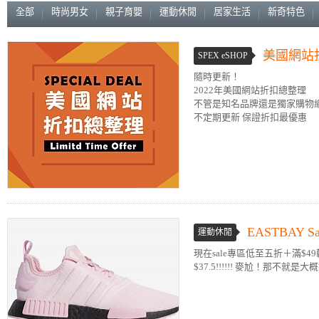
全部
時尚男女
親子育嬰
運動休閒
居家生活
新奇特色
美國網站
SPEX eSHOP
隨時更新！
2022年美國網站折扣總整理
不管是知名品牌還是獨家購物
不定期更新 保證折扣最優惠
EASTBAY
運動休閒
現在sale專區低至五折＋滿$4
$37.5!!!!!! 麥尬！那不就