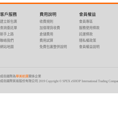
客戶服務
費用說明
會員權益
建立新包裹
收費規則
會員專區
查詢委託單
加值理貨收費
服務使用條款
新手上路
倉儲費用
託運條款
聯絡我們
費用試算
隱私權政策
網站地圖
免費包裏整併說明
會員權益說明
成岳國際為
華美航運
關係企業
成岳國際貿易股份有限公司 2019 Copyright © SPEX eSHOP International Trading Company Ltd