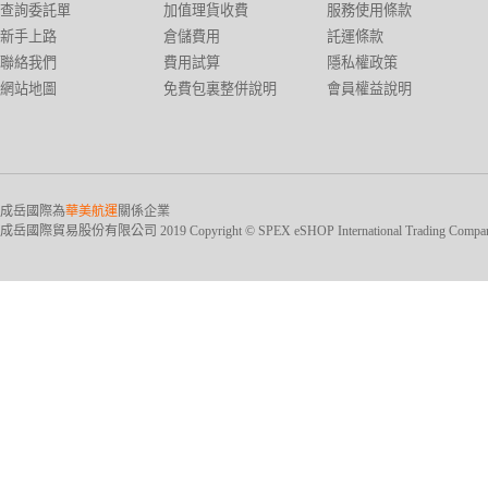
查詢委託單
加值理貨收費
服務使用條款
新手上路
倉儲費用
託運條款
聯絡我們
費用試算
隱私權政策
網站地圖
免費包裏整併說明
會員權益說明
成岳國際為
華美航運
關係企業
成岳國際貿易股份有限公司 2019 Copyright © SPEX eSHOP International Trading Company Ltd