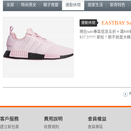
全部
時尚男女
親子育嬰
運動休閒
居家生活
新奇特色
EASTBAY
運動休閒
現在sale專區低至五折＋滿$4
$37.5!!!!!! 麥尬！那不就
P
客戶服務
費用說明
會員權益
建立新包裹
收費規則
會員專區