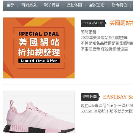
全部
時尚男女
親子育嬰
運動休閒
居家生活
新奇特色
美國網站
SPEX eSHOP
隨時更新！
2022年美國網站折扣總整理
不管是知名品牌還是獨家購物
不定期更新 保證折扣最優惠
EASTBAY
運動休閒
現在sale專區低至五折＋滿$4
$37.5!!!!!! 麥尬！那不就