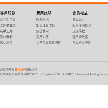
客戶服務
費用說明
會員權益
建立新包裹
收費規則
會員專區
查詢委託單
加值理貨收費
服務使用條款
新手上路
倉儲費用
託運條款
聯絡我們
費用試算
隱私權政策
網站地圖
免費包裏整併說明
會員權益說明
成岳國際為
華美航運
關係企業
成岳國際貿易股份有限公司 2019 Copyright © SPEX eSHOP International Trading Company Ltd