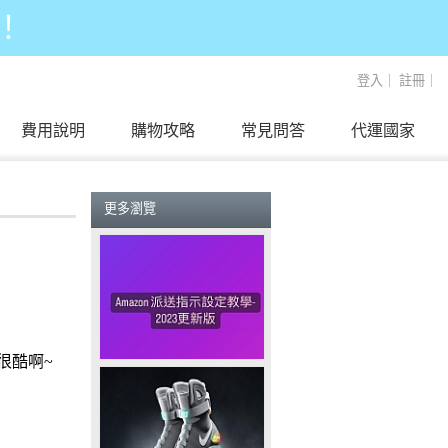
！
登入
｜
註冊
｜
費用說明
購物攻略
常見問答
代運國家
更多瀏覽
很酷啊
~