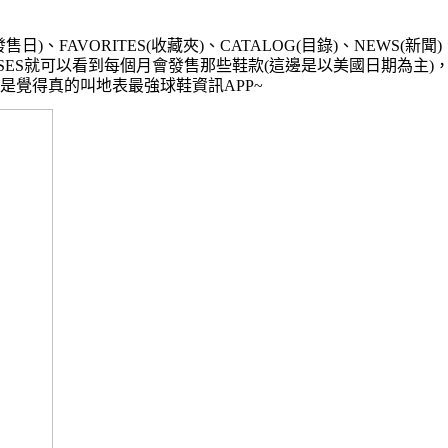
發售日
)
、
FAVORITES(
收藏夾
)
、
CATALOG(
目錄
)
、
NEWS(
新聞
)
SES
就可以看到每個月會發售那些鞋款
(
這邊是以美國日期為主
)
是覺得真的叫地表最強球鞋資訊
APP~