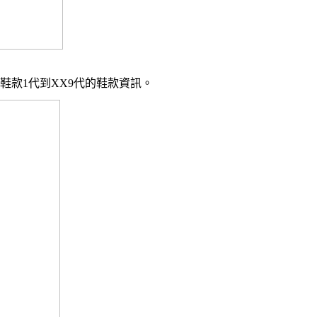
an鞋款1代到XX9代的鞋款
資訊。