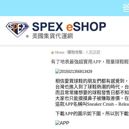
Home
/
購物攻略
/ 人氣話題
有了地表最強超實用APP，限量球鞋輕鬆
相信愛買球鞋的朋友們都有感覺到，
台灣也進入到了球鞋熱潮的時代，
台
而且常常連想要的球鞋發售日都不知
大家也只能摸摸鼻子被賺取差價，
在
這款
APP
名稱叫
Sneaker Crush – Rele
下載
APP
的圖示如下圖，所以別下載