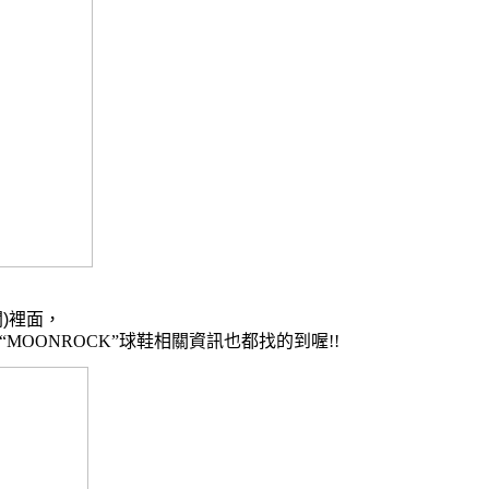
聞
)
裡面，
T “MOONROCK”
球鞋相關資訊也都找的到喔
!!