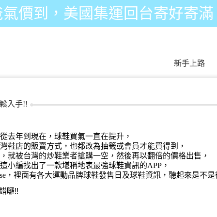
爸氣價到，美國集運回台寄好寄滿
新手上路
入手!!
從去年到現在，球鞋買氣一直在提升，
灣鞋店的販賣方式，也都改為抽籤或會員才能買得到，
，
就被台灣的炒鞋業者搶購一空，然後再以翻倍的價格出售，
這小編找出了一款堪稱地表最強球鞋資訊的
APP
，
ase，
裡面有各大運動品牌球鞋發售日及球鞋資訊，聽起來是不是
錯囉
!!