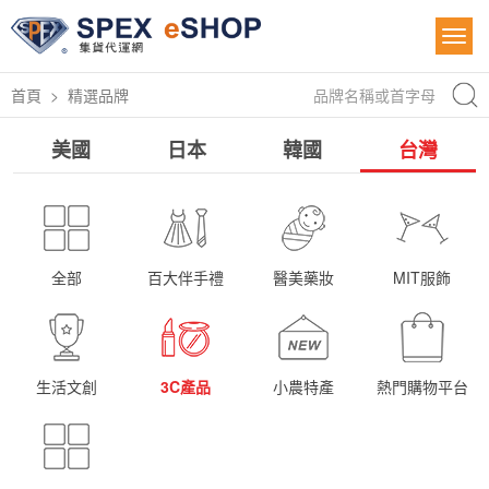
首頁
精選品牌
美國
日本
韓國
台灣
全部
百大伴手禮
醫美藥妝
MIT服飾
生活文創
3C產品
小農特產
熱門購物平台