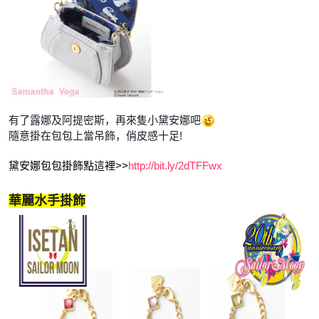
有了露娜及阿提密斯，再來隻小黛安娜吧
隨意掛在包包上當吊飾，俏皮感十足!
黛安娜包包掛飾點這裡>>
http://bit.ly/2dTFFwx
華麗水手掛飾