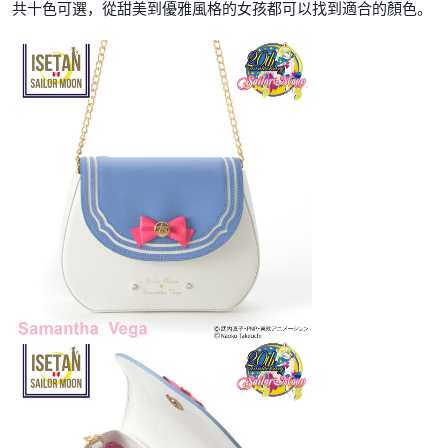
共十色可選，從甜美到優雅風格的女孩都可以找到適合的顏色。