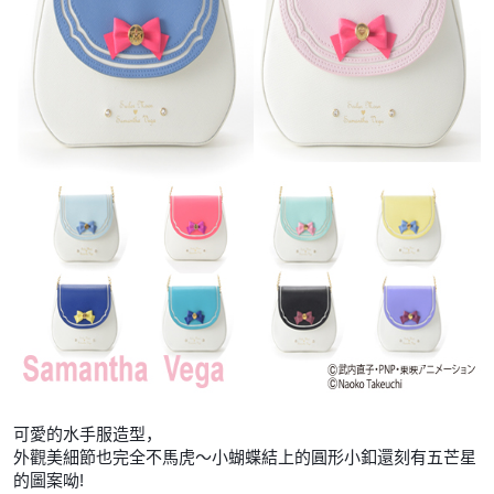
可愛的水手服造型，
外觀美細節也完全不馬虎～小蝴蝶結上的圓形小釦還刻有五芒星
的圖案呦!