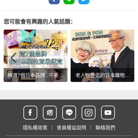
您可能會有興趣的人氣話題：
精選7個日本品牌.. 不要傻
老人也愛逛的日本購物網
傻在台灣通路買了！在日
站TOP10。有種愛，叫做
本官網買才是便宜省錢好
我們一起穿情侶裝到老★
選擇♥
隱私權政策
｜
會員權益說明
｜
聯絡我們