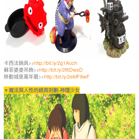
卡西法鍋具>>
http://bit.ly/2g1Aozh
蘇菲婆婆吊飾>>
http://bit.ly/2f6DwsD
移動城堡萬年曆>>
http://bit.ly/2eMF8wF
▼魔法與人性的經典刻劃-神隱少女