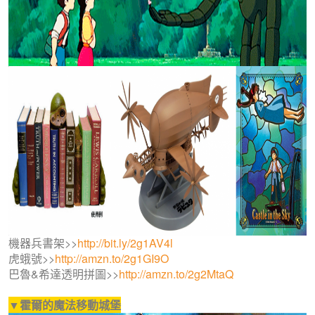
機器兵書架>>
http://bit.ly/2g1AV4l
虎蛾號>>
http://amzn.to/2g1GI9O
巴魯&希達透明拼圖>>
http://amzn.to/2g2MtaQ
▼霍爾的魔法移動城堡