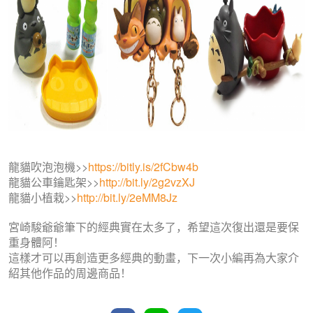
龍貓吹泡泡機>>
https://bitly.is/2fCbw4b
龍貓公車鑰匙架>>
http://bit.ly/2g2vzXJ
龍貓小植栽>>
http://bit.ly/2eMM8Jz
宮崎駿爺爺筆下的經典實在太多了，希望這次復出還是要保
重身體阿！
這樣才可以再創造更多經典的動畫，下一次小編再為大家介
紹其他作品的周邊商品！