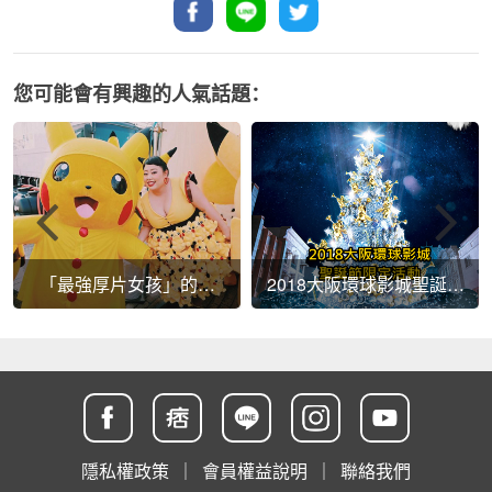
您可能會有興趣的人氣話題：
「最強厚片女孩」的魅
2018大阪環球影城聖誕節
力，你也跟上「渡邊直
限定活動!!
美」旋風了嗎？
隱私權政策
｜
會員權益說明
｜
聯絡我們