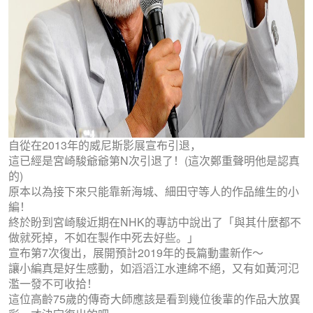
自從在2013年的威尼斯影展宣布引退，
這已經是宮崎駿爺爺第N次引退了！(這次鄭重聲明他是認真
的)
原本以為接下來只能靠新海城、細田守等人的作品維生的小
編！
終於盼到宮崎駿近期在NHK的專訪中說出了「與其什麼都不
做就死掉，不如在製作中死去好些。」
宣布第7次復出，展開預計2019年的長篇動畫新作～
讓小編真是好生感動，如滔滔江水連綿不絕，又有如黃河氾
濫一發不可收拾！
這位高齡75歲的傳奇大師應該是看到幾位後輩的作品大放異