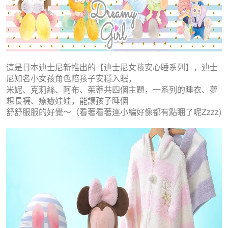
這是日本迪士尼新推出的【迪士尼女孩安心睡系列】，迪士
尼知名小女孩角色陪孩子安穩入眠，
米妮、克莉絲、阿布、茱蒂共四個主題，一系列的睡衣、夢
想長襪、療癒娃娃，能讓孩子睡個
舒舒服服的好覺～（看著看著連小編好像都有點睏了呢Zzzz)