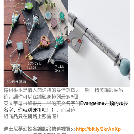
這組根本是情人節送禮的最佳選擇之一啊！精美鑰匙圈吊
飾，讓你可以在鑰匙身排列最多8個
英文字母
（如果另一半的英文名字叫
Evangeline之類的超長
名字，你就別硬拚吧！）
，而且這
組商品
只在網路上
販售喔！
迪士尼夢幻姓名鑰匙吊飾這裡買>>
http://bit.ly/2krAnXp