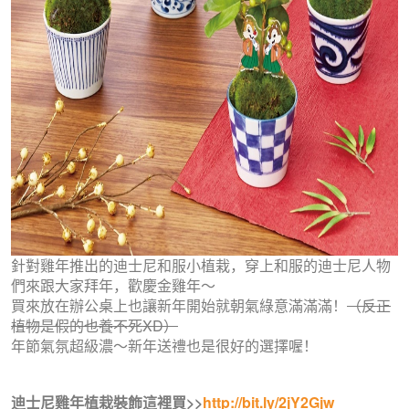
針對雞年推出的迪士尼和服小植栽，穿上和服的迪士尼人物
們來跟大家拜年，歡慶金雞年～
買來放在辦公桌上也讓新年開始就朝氣綠意滿滿滿！
（反正
植物是假的也養不死XD）
年節氣氛超級濃～新年送禮也是很好的選擇喔！
迪士尼雞年植栽裝飾這裡買>>
http://bit.ly/2jY2Gjw