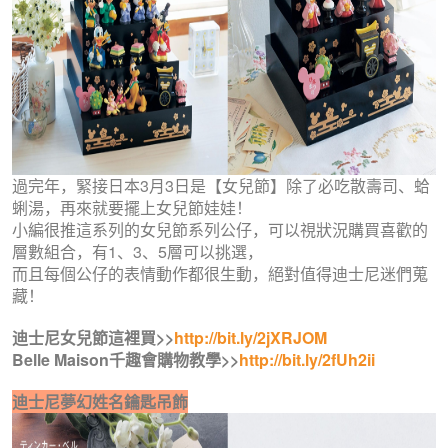
過完年，緊接日本3月3日是【女兒節】除了必吃散壽司、蛤
蜊湯，再來就要擺上女兒節娃娃！
小編很推這系列的女兒節系列公仔，可以視狀況購買喜歡的
層數組合，有1、3、5層可以挑選，
而且每個公仔的表情動作都很生動，絕對值得迪士尼迷們蒐
藏！
迪士尼女兒節這裡買>>
http://bit.ly/2jXRJOM
Belle Maison千趣會購物教學>>
http://bit.ly/2fUh2ii
迪士尼夢幻姓名鑰匙吊飾