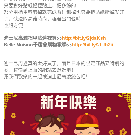
只要對好貼紙輕輕貼上，把多餘的
部分用指甲剪剪掉就完成囉！卸掉也只要把貼紙撕掉就好
了，快速的高雅時尚，趕著出門也時
也超方便！
迪士尼高雅指甲貼這裡買>>
http://bit.ly/2jdaKsh
Belle Maison千趣會購物教學>>
http://bit.ly/2fUh2ii
迪士尼周邊真的太好買了，而且日本的限定商品又特別的
多，趕快到上面的網站去逛逛吧！
讓我們歡樂的一起
被迪士尼霸凌錢包吧
！