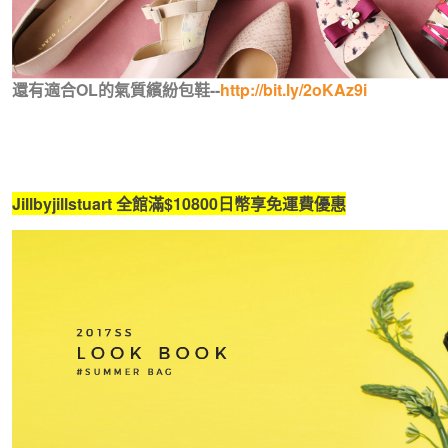
還有適合OL的氣質繽紛包鞋--
http://bit.ly/2oKAz9i
Jillbyjillstuart 全館滿$10800日幣享免運費優惠