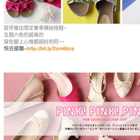
提早推出限定春季繽紛拖鞋~
五顏六色的超美的
穿在腳上心情都超好的阿~~
快去搶購--
http://bit.ly/2om6bzs