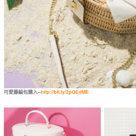
可愛籐編包購入--
http://bit.ly/2pQEdME