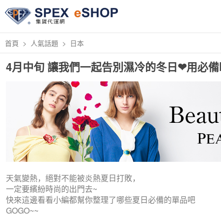
首頁
人氣話題
日本
4月中旬 讓我們一起告別濕冷的冬日❤用必備
天氣變熱，絕對不能被炎熱夏日打敗，
一定要繽紛時尚的出門去~
快來這邊看看小編都幫你整理了哪些夏日必備的單品吧
GOGO~~