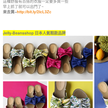
這種舒服有百搭的衣服一定要多買一些
早上抓了就可以出門了~
來去買--
http://bit.ly/2icL3Zc
Jelly-Beansshop 日本人氣鞋款品牌