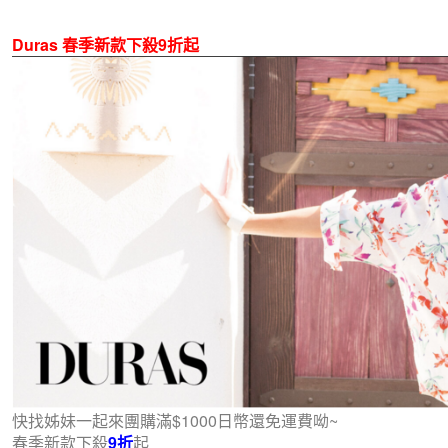
Duras 春季新款下殺9折起
快找姊妹一起來團購滿$1000日幣還免運費呦~
春季新款下殺
9折
起