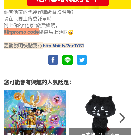
你有他家的代運代購繳費證明嗎？
現在只要上傳委託單時....
附上你的''他家''繳費證明，
8折promo code
優惠馬上領取
活動說明快點我>>
http://bit.ly/2qrJYS1
您可能會有興趣的人氣話題：
東京迪士尼歡慶35週年~限
日本限定！にゃー