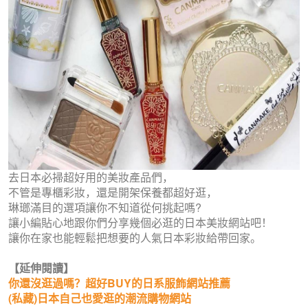
去日本必掃超好用的美妝產品們，
不管是專櫃彩妝，還是開架保養都超好逛，
琳瑯滿目的選項讓你不知道從何挑起嗎?
讓小編貼心地跟你們分享幾個必逛的日本美妝網站吧！
讓你在家也能輕鬆把想要的人氣日本彩妝給帶回家。
【延伸閱讀】
你還沒逛過嗎？超好BUY的日系服飾網站推薦
(私藏)日本自己也愛逛的潮流購物網站