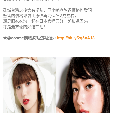
雖然台灣之後會有櫃點，但小編查詢過價格也發現，
販售的價格都會比原價再高個2~3成左右，
還是跟姊妹淘一起在日本官網買好一起集運回來，
才是最方便的好選擇吧！
★@cosme購物網站這裡逛>>
http://bit.ly/2q5yA13