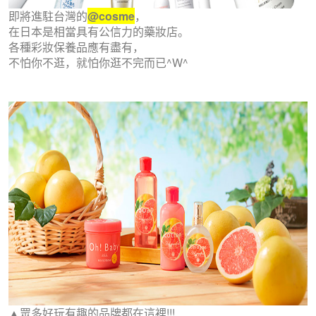
即將進駐台灣的
@cosme
，
在日本是相當具有公信力的藥妝店。
各種彩妝保養品應有盡有，
不怕你不逛，就怕你逛不完而已^W^
▲眾多好玩有趣的品牌都在這裡!!!