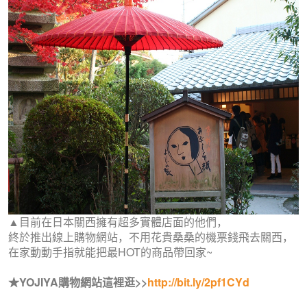
▲目前在日本關西擁有超多實體店面的他們，
終於推出線上購物網站，不用花貴桑桑的機票錢飛去關西，
在家動動手指就能把最HOT的商品帶回家~
★YOJIYA購物網站這裡逛>>
http://bit.ly/2pf1CYd