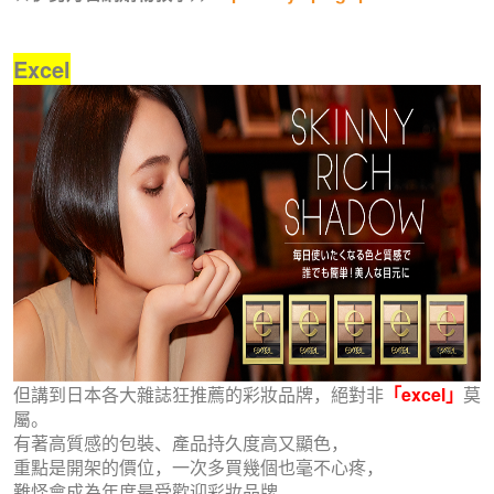
Excel
但講到日本各大雜誌狂推薦的彩妝品牌，絕對非
「excel」
莫
屬。
有著高質感的包裝、產品持久度高又顯色，
重點是開架的價位，一次多買幾個也毫不心疼，
難怪會成為年度最受歡迎彩妝品牌。