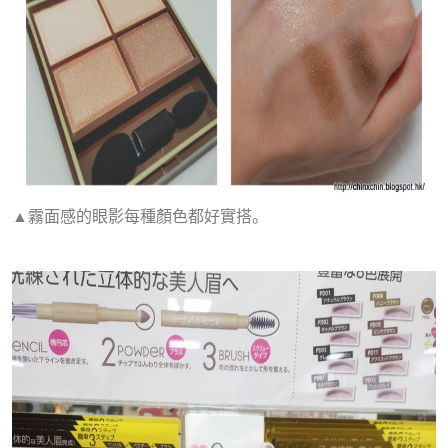
▲霧面感的眼影每種顏色都好實搭。