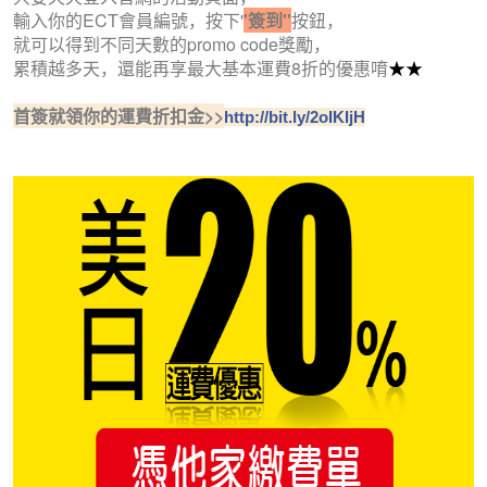
輸入你的ECT會員編號，按下'
'簽到''
按鈕，
就可以得到不同天數的promo code獎勵，
累積越多天，還能再享最大基本運費8折的優惠唷
★
★
首簽就領你的運費折扣金>>
http://bit.ly/2oIKIjH