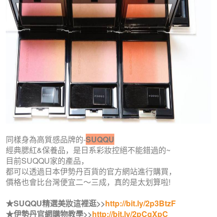
同樣身為高質感品牌的-
SUQQU
經典腮紅&保養品，是日系彩妝控絕不能錯過的~
目前SUQQU家的產品，
都可以透過日本伊勢丹百貨的官方網站進行購買，
價格也會比台灣便宜二～三成，真的是太划算啦!
★SUQQU精選美妝這裡逛>>
http://bit.ly/2p3BtzF
★伊勢丹官網購物教學>>
http://bit.ly/2pCgXpC