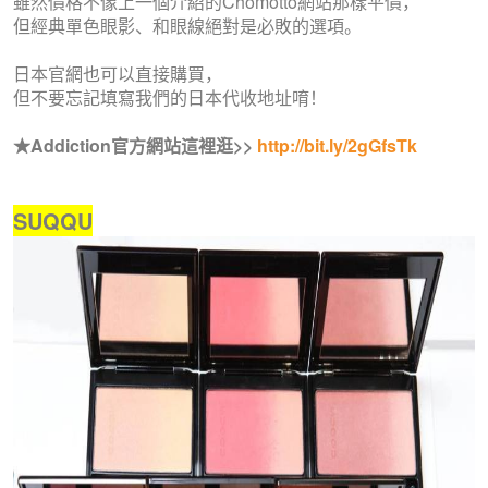
雖然價格不像上一個介紹的Chomotto網站那樣平價，
但經典單色眼影、和眼線絕對是必敗的選項。
日本官網也可以直接購買，
但不要忘記填寫我們的日本代收地址唷！
★Addiction官方網站這裡逛>>
http://bit.ly/2gGfsTk
SUQQU