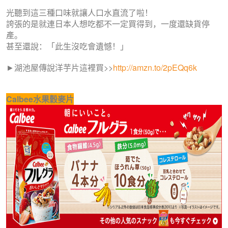
光聽到這三種口味就讓人口水直流了啦！
誇張的是就連日本人想吃都不一定買得到，一度還缺貨停
產。
甚至還說：「此生沒吃會遺憾！」
►
湖池屋傳說洋芋片這裡買>>
http://amzn.to/2pEQq6k
Calbee水果穀麥片