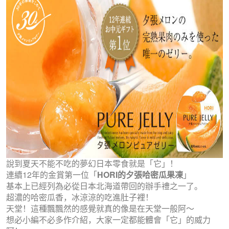
說到夏天不能不吃的夢幻日本零食就是「它」！
連續12年的金賞第一位「
HORI的夕張哈密瓜果凍
」
基本上已經列為必從日本北海道帶回的辦手禮之一了。
超濃的哈密瓜香，冰涼涼的吃進肚子裡！
天堂！這種飄飄然的感覺就真的像是在天堂一般阿～
想必小編不必多作介紹，大家一定都能體會「它」的威力