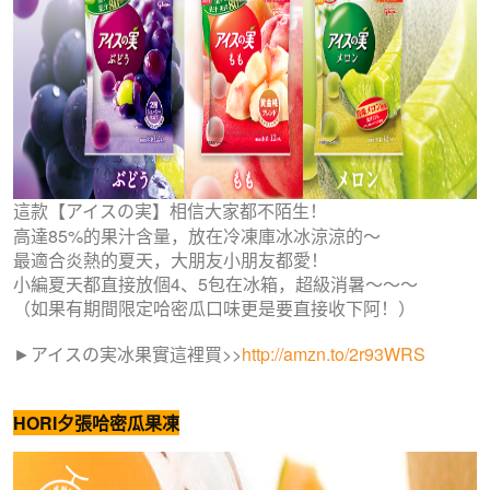
這款【
アイスの実】相信大家都不陌生！
高達85%的果汁含量，放在冷凍庫冰冰涼涼的～
最適合炎熱的夏天，大朋友小朋友都愛！
小編夏天都直接放個4、5包在冰箱，
超級消暑～～～
（如果有期間限定哈密瓜口味更是要直接收下阿！）
►
這裡買>>
http://amzn.to/2r93WRS
アイスの実冰果實
HORI夕張哈密瓜果凍