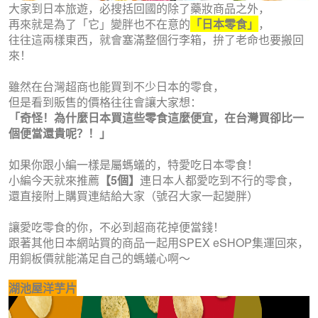
大家到日本旅遊，必搜括回國的除了藥妝商品之外，
再來就是為了「它」變胖也不在意的
「日本零食」
，
往往這兩樣東西，就會塞滿整個行李箱，拚了老命也要搬回
來！
雖然在台灣超商也能買到不少日本的零食，
但是看到販售的價格往往會讓大家想：
「奇怪！為什麼日本買這些零食這麼便宜，在台灣買卻比一
個便當還貴呢？！」
如果你跟小編一樣是屬螞蟻的，特愛吃日本零食！
小編今天就來推薦
【5個】
連日本人都愛吃到不行的零食，
還直接附上購買連結給大家（號召大家一起變胖）
讓愛吃零食的你，不必到超商花掉便當錢！
跟著其他日本網站買的商品一起用SPEX eSHOP集運回來，
用銅板價就能滿足自己的螞蟻心啊～
湖池屋洋芋片