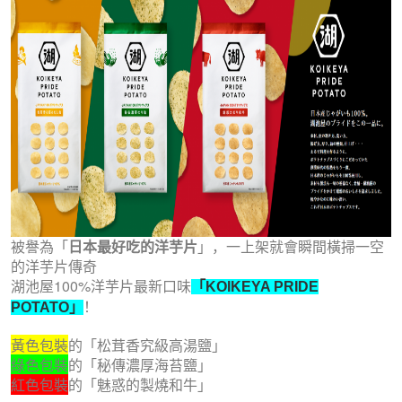
被譽為「
日本最好吃的洋芋片
」，一上架就會瞬間橫掃一空
的洋芋片傳奇
湖池屋100%洋芋片最新口味
「KOIKEYA PRIDE
！
POTATO」
黃色包裝
的「松茸香究級高湯鹽」
綠色包裝
的「秘傳濃厚海苔鹽」
紅色包裝
的「魅惑的製燒和牛」