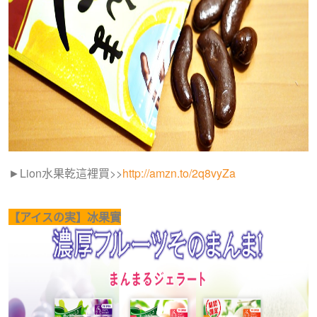
►Lion水果乾
這裡買>>
http://amzn.to/2q8vyZa
【アイスの実】冰果實