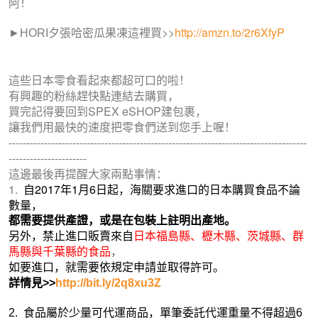
阿！
►
這裡買>>
http://amzn.to/2r6XfyP
HORI夕張哈密瓜果凍
這些日本零食看起來都超可口的啦！
有興趣的粉絲趕快點連結去購買，
買完記得要回到SPEX eSHOP建包裹，
讓我們用最快的速度把零食們送到您手上喔！
------------------------------------------------------------------------------------
----------------------
這邊最後再提醒大家兩點事情：
1.
自2017年1月6日起，海關要求進口的日本購買食品不論
數量，
都需要提供產證，或是在包裝上註明出產地。
另外，禁止進口販賣來自
日本福島縣、櫪木縣、茨城縣、
群
馬縣與千葉縣的食品
，
如要進口，就需要依規定申請並取得許可。
詳情見>>
http://bit.ly/2q8xu3Z
2. 食品屬於少量可代運商品，單筆委託代運重量不得超過6