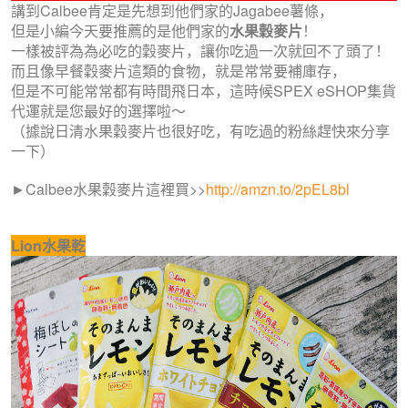
講到Calbee肯定是先想到他們家的Jagabee薯條，
但是小編今天要推薦的是他們家的
水果穀麥片
！
一樣被評為為必吃的穀麥片，讓你吃過一次就回不了頭了！
而且像早餐穀麥片這類的食物，就是常常要補庫存，
但是不可能常常都有時間飛日本，這時候SPEX eSHOP集貨
代運就是您最好的選擇啦～
（據說日清水果穀麥片也很好吃，有吃過的粉絲趕快來分享
一下）
►
Calbee水果穀麥片這裡買>>
http://amzn.to/2pEL8bl
Lion水果乾