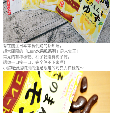
有在關注日本零食代購的都知道，
超常開團的
「Lion水果乾系列」
是人氣王！
常見的有檸檬乾、柚子乾還有梅子乾，
讓你一口接一口，完全停不下來啊！
小編吃過最特別的還是限定的巧克力檸檬乾～