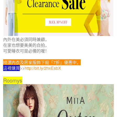
內外在美必須同時兼顧，
在家也想要美美的自拍，
可愛睡衣可是必備的喔！
精選內衣及居家服飾下殺「7折」優惠中，
這裡購買
>>
http://bit.ly/2hxEsbX
Roomys