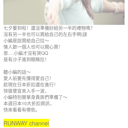
七夕要到啦！還沒準備好給另一半的禮物嗎？
沒有另一半也可以買給自己的左右手啊(誤
小編是說買給自己拉～
情人節一個人也可以開心買！
恩….小編才沒有哭QQ
是有沙子進到眼睛拉！
聽小編的話～
愛人前要先懂得愛自己！
趁現在日本折扣還在進行！
快搶便宜來入手一波，
小編特別替單身貴族們準備了～
本週日本10大折扣資訊，
快來看看有哪些。
RUNWAY channel