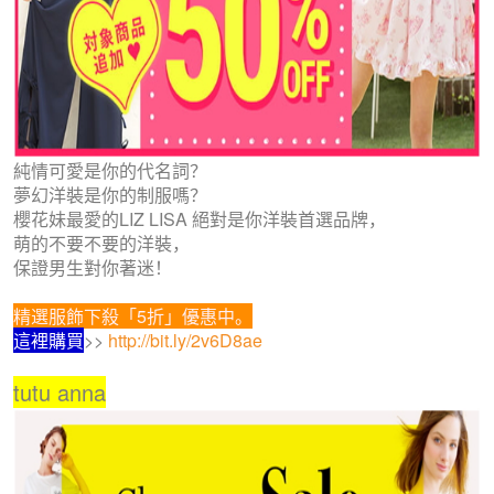
純情可愛是你的代名詞？
夢幻洋裝是你的制服嗎？
櫻花妹最愛的LIZ LISA 絕對是你洋裝首選品牌，
萌的不要不要的洋裝，
保證男生對你著迷！
精選服飾下殺「5折」優惠中。
這裡購買
>>
http://bit.ly/2v6D8ae
tutu anna