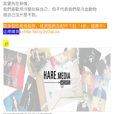
其實內在熱情，
我們喜歡用冷酷包裝自己，但不代表我們是冷血動物
做自己沒什麼不對。
歐美個性風格服飾，精選服飾及配件下殺「4折」優惠中！
這裡購買
>
>
http://bit.ly/2vDaL3a
.st