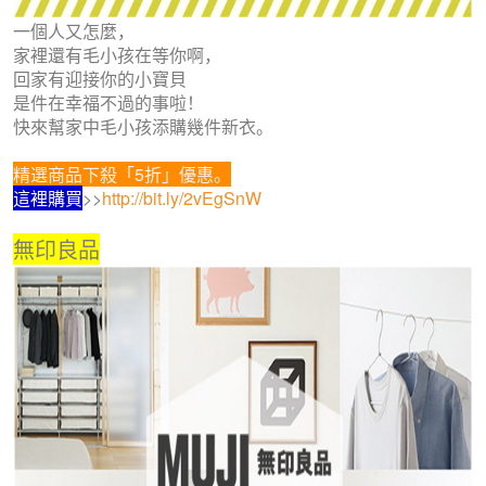
一個人又怎麼，
家裡還有毛小孩在等你啊，
回家有迎接你的小寶貝
是件在幸福不過的事啦！
快來幫家中毛小孩添購幾件新衣。
精選商品下殺「5折」優惠。
這裡購買
>>
http://bit.ly/2vEgSnW
無印良品