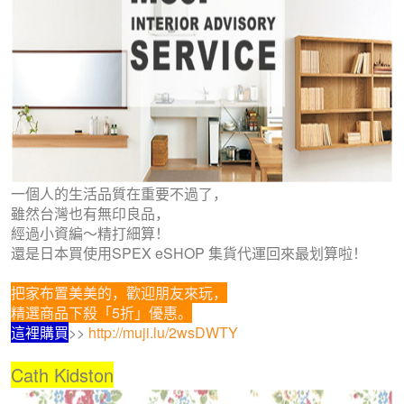
一個人的生活品質在重要不過了，
雖然台灣也有無印良品，
經過小資編～精打細算！
還是日本買使用SPEX eSHOP 集貨代運回來最划算啦！
把家布置美美的，歡迎朋友來玩，
精選商品下殺「5折」優惠。
這裡購買
>>
http://muji.lu/2wsDWTY
Cath Kidston