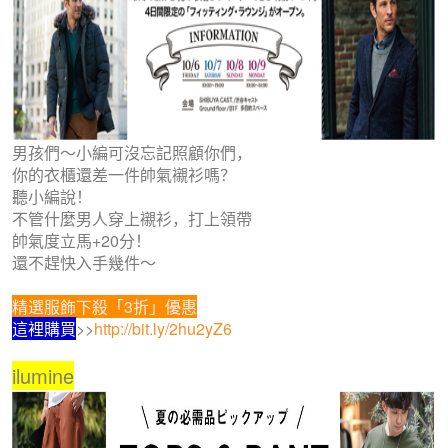
男孩們～小編可沒忘記照顧你們，
你的衣櫃還差一件帥氣襯衫嗎？
聽小編說！
不管什麼男人穿上襯衫，打上領帶
帥氣度立馬+20分！
還不趕快入手幾件～
精選服飾下殺「3折」優惠
這裡購買
>>
http://bit.ly/2hu2yZ6
ilumine