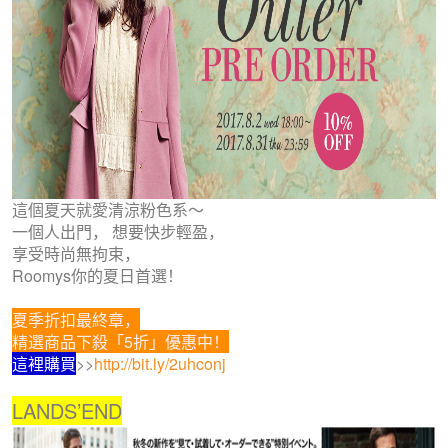
這個夏天就愛清涼粉色系～
一個人出門， 想要快步輕盈，
享受時尚無拘束，
Roomys你的夏日首選！
夏季折扣最終章，
精選商品下殺「5折」優惠中！
這裡購買
>>
http://bit.ly/2uhconj
LANDS’END