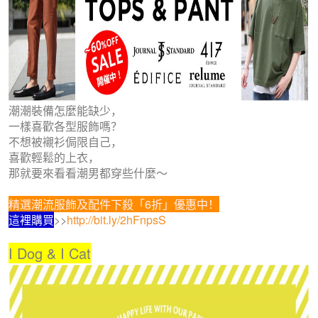
潮潮裝備怎麼能缺少，
一樣喜歡各型服飾嗎？
不想被襯衫侷限自己，
喜歡輕鬆的上衣，
那就要來看看潮男都穿些什麼～
精選潮流服飾及配件下殺「6折」優惠中！
這裡購買
>>
http://bit.ly/2hFnpsS
I Dog & I Cat