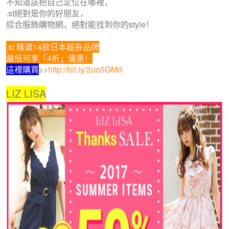
不知道該把自己定位在哪裡，
.st絕對是你的好朋友，
綜合服飾購物網，絕對能找到你的style！
.st 精選14款日本超夯品牌
最低可享「4折」優惠！
這裡購買
>>
http://bit.ly/2uo5GMd
LIZ LISA