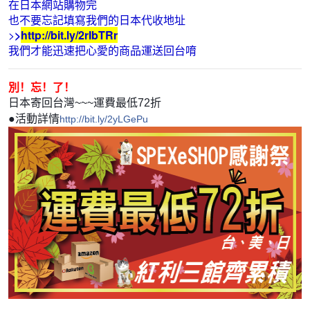
在日本網站購物完
也不要忘記填寫我們的日本代收地址
>
>
http://bit.ly/2rIbTRr
我們才能迅速把心愛的商品運送回台唷
別！忘！了！
日本寄回台灣~~~運費最低72折
●活動詳情
http://bit.ly/2yLGePu