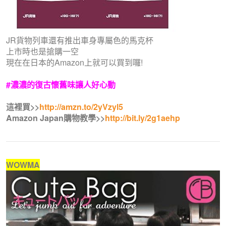
JR貨物列車還有推出車身專屬色的馬克杯
上市時也是搶購一空
現在在日本的Amazon上就可以買到囉!
#濃濃的復古懷舊味讓人好心動
這裡買>>
http://amzn.to/2yVzyl5
Amazon Japan購物教學>>
http://bit.ly/2g1aehp
WOWMA