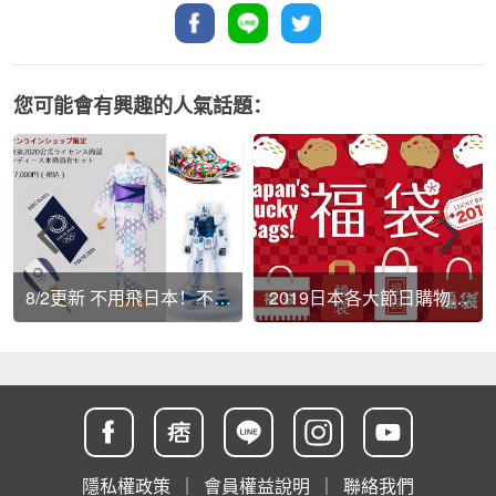
您可能會有興趣的人氣話題：
8/2更新 不用飛日本！不用
2019日本各大節日購物勸
找代購！【2020東京奧運
敗篇
紀念商品 】教你日本官網
線上買攻略 美國、台灣獨
隱私權政策
｜
會員權益說明
｜
聯絡我們