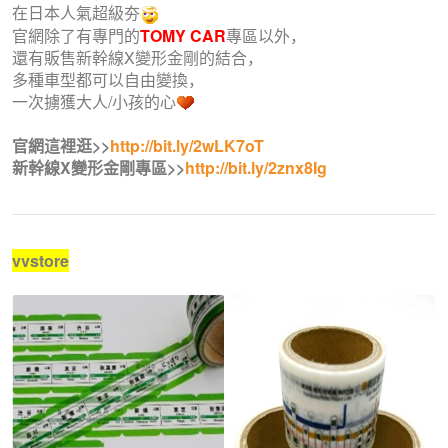
在日本人氣超級夯
官網除了有專門的
TOMY CAR
專區以外，
還有販售新幹線X變形金剛的結合，
多種車型都可以自由變換，
一次擄獲大人/小孩的心
官網這裡逛>>
http://bit.ly/2wLK7oT
新幹線X變形金剛專區>>
http://bit.ly/2znx8Ig
vvstore