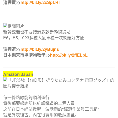
這裡買>>
http://bit.ly/2xSpLHl
新幹線迷也不要錯過多款新幹線燙貼
E6，E5，923多種人氣車種一次網羅好方便！
這裡逛>>
http://bit.ly/2yBujns
日本樂天市場購物教學>>
http://bit.ly/2ffELpL
Amazon Japan
每一條路線能夠順利運行
背後都要感謝所以維護鐵道的工程人員
之前在日本網站掀起一波話題的''鐵道作業員工具箱''
就是外表復古，內在很實用的收納鐵盒。