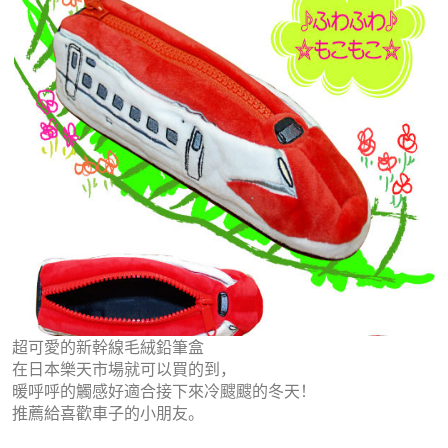
超可愛的新幹線毛絨鉛筆盒
在日本樂天市場就可以買的到，
暖呼呼的觸感好適合接下來冷颼颼的冬天！
推薦給喜歡車子的小朋友。