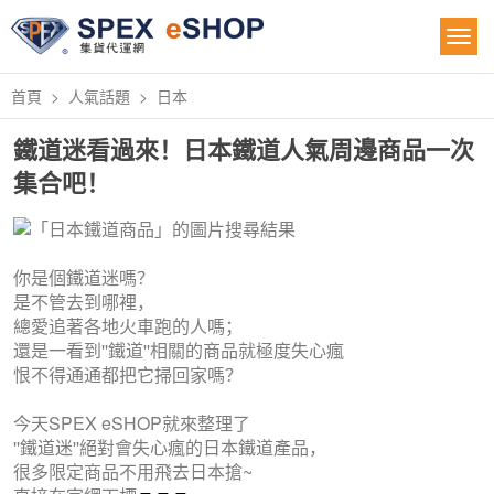
首頁
人氣話題
日本
鐵道迷看過來！日本鐵道人氣周邊商品一次
集合吧！
你是個鐵道迷嗎？
是不管去到哪裡，
總愛追著各地火車跑的人嗎；
還是一看到''鐵道''相關的商品就極度失心瘋
恨不得通通都把它掃回家嗎？
今天SPEX eSHOP就來整理了
''鐵道迷''絕對會失心瘋的日本鐵道產品，
很多限定商品不用飛去日本搶~