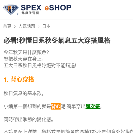
首頁
人氣話題
日本
必看!秒懂日系秋冬氣息五大穿搭風格
今年秋天是什麼顏色?
想把秋天穿在身上，
五大日系秋日風格妳絕對不能錯過!
1. 背心穿搭
秋日氣息的基本款，
小編第一個想到的就是
背心
呢!簡單穿出
層次感
，
同時帶出季節的變化感。
不論是配上洋裝、襯衫或是個簡單的長袖T衫都是個意外好搭的