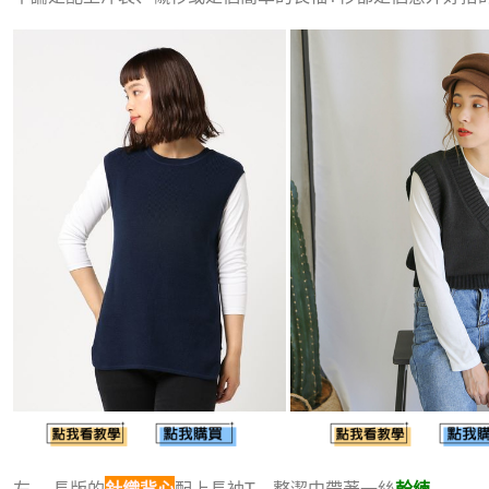
左、 長版的
針織背心
配上長袖T，整潔中帶著一絲
幹練
。