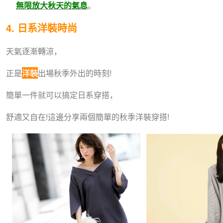
無限放大秋天的氣息
。
4. 日系洋裝時尚
天氣逐漸轉涼，
正是
洋裝
出場秋季外出的時刻!
簡單一件就可以搞定日系穿搭，
舒適又自在!這邊分享兩個簡單的秋季洋裝穿搭!