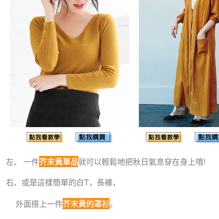
左、
一件
芥末黃單品
就可以輕鬆地把秋日氣息穿在身上唷!
右、
或是這樣簡單的白T，長褲，
外面搭上一件
芥末黃的罩衫
。