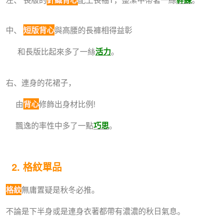
中、
短版背心
與高腰的長褲相得益彰
和長版比起來多了一絲
活力
。
右、連身的花裙子，
由
背心
修飾出身材比例!
飄逸的率性中多了一點
巧思
。
2. 格紋單品
格紋
無庸置疑是秋冬必推。
不論是下半身或是連身衣著都帶有濃濃的秋日氣息。