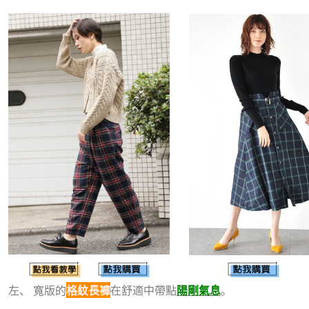
左、 寬版的
格紋長
褲
在舒適中帶點
陽剛氣息
。