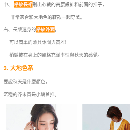
中、
格紋長裙
別出心裁的高腰設計和前面的扣子，
非常適合和大地色的鞋款一起穿著。
右、長版連身的
格紋外套
，
可以簡單的兼具休閒與高雅!
稍微披在身上的風格充滿率性與秋天的感覺。
3. 大地色系
要說秋天是什麼顏色，
沉穩的芥末黃是小編首推。