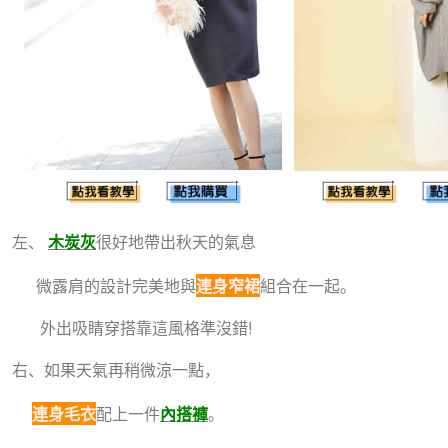
左、
木炭灰
很好地帶出秋天的氣息
微露肩的設計完美地與
連身窄裙
組合在一起。
外出吸睛穿搭靠這風格準沒錯!
右、如果天氣再稍微涼一點
，
連身毛衣
配上一件
內搭褲
。