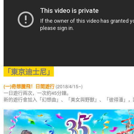
「東京迪士尼」
(一)奇想騰飛！日間遊行
(2018/4/15~)
一日遊行兩次，一次約45分鐘。
新的遊行會加入「幻想曲」、「美女與野獸」、「彼得潘」，跟「