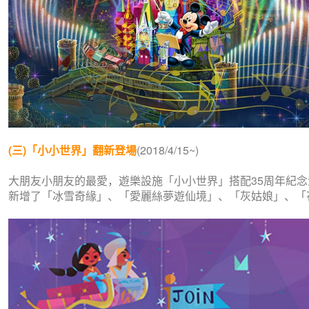
(三)「小小世界」翻新登場
(2018/4/15~)
大朋友小朋友的最愛，遊樂設施「小小世界」搭配35周年紀念
新增了「冰雪奇緣」、「愛麗絲夢遊仙境」、「灰姑娘」、「