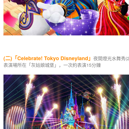
(二)「Celebrate! Tokyo Disneyland」
夜間燈光水舞秀(201
表演場所在「灰姑娘城堡」，一次約表演15分鐘