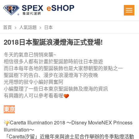
首頁
人氣話題
日本
2018日本聖誕浪漫燈海正式登場!
冬天的氣息已悄悄來襲~
相信很多人都有計畫於聖誕節時前往日本旅遊
而日本每年各地的聖誕裝飾也是大家想朝聖的景點之一
聖誕樹下的告白、漫步在浪漫燈海下的夜晚
光用想的就令小編好興奮阿
小編整理了一些日本東京聖誕裝飾及燈海的資訊
有興趣的人可以參考看看喔
東京
Caretta Illumination 2018 ～Disney MovieNEX Princess 
Illumination～
「Caretta汐留」近幾年來與迪士尼合作舉辦的冬季點燈活動