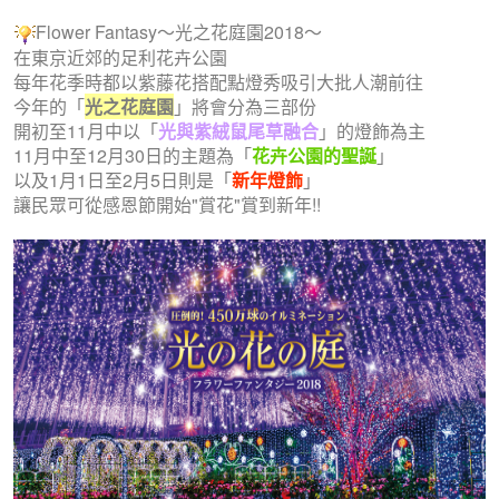
Flower Fantasy～光之花庭園2018～
在東京近郊的足利花卉公園
每年花季時都以紫藤花搭配點燈秀吸引大批人潮前往
今年的「
光之花庭園
」將會分為三部份
開初至11月中以「
光與紫絨鼠尾草融合
」的燈飾為主
11月中至12月30日的主題為「
花卉公園的聖誕
」
以及1月1日至2月5日則是「
新年燈飾
」
讓民眾可從感恩節開始"賞花"賞到新年!!