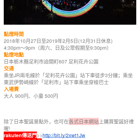
點燈時間
2018年10月27日至2019年2月5日(12月31日休息)
4:30pm～9pm（周六、日及公眾假期至9:30pm）
點燈地點
日本栃木縣足利市迫間町607 足利花卉公園
交通
乘坐JR兩毛線於「足利花卉公園」站下車徒步3分鐘；乘坐
東武伊勢崎線於「足利市」站下車乘坐穿梭巴士
入場費
大人 900円、小童 500円
除了日本聖誕景點外，也可在
各式日本網站
上購買聖誕好禮
喔!
rakuten傳送門
>>
http://bit.ly/2xwt1Jw