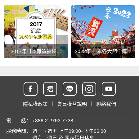
2017年日本雜貨福袋整
2022年 日本各大節日購物
理。「超值驚喜包」絕對
勸敗篇｜必逛日本網站、
大大滿足每個日貨控！
必買日本商品、購物教學
隱私權政策
｜
會員權益說明
｜
聯絡我們
電 話：
+886-2-2792-7728
服務時間：
週一 ~ 週五 上午09:00~下午06:00
週六、週日 及 國定假日休息