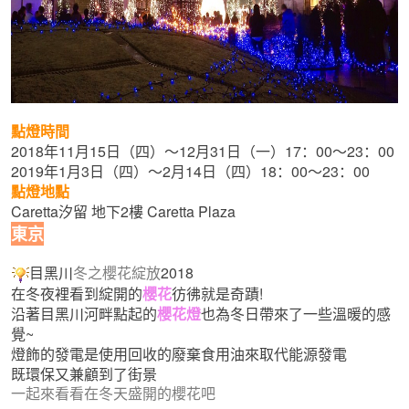
點燈時間
2018年11月15日（四）～12月31日（一）17：00～23：00
2019年1月3日（四）～2月14日（四）18：00～23：00
點燈地點
Caretta汐留 地下2樓 Caretta Plaza
東京
目黑川
2018
冬之櫻花綻放
在冬夜裡看到綻開的
櫻花
彷彿就是奇蹟!
沿著目黑川河畔點起的
櫻花燈
也為冬日帶來了一些溫暖的感
覺~
燈飾的發電是使用回收的廢棄食用油來取代能源發電
既環保又兼顧到了街景
一起來看看在冬天盛開的櫻花吧