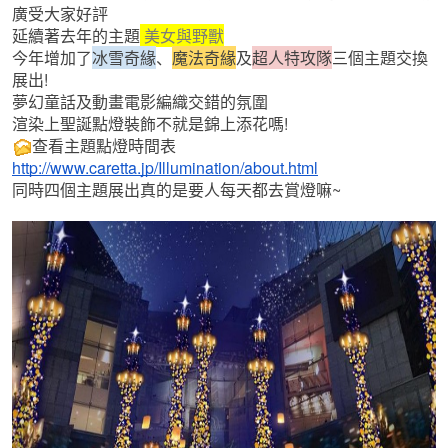
廣受大家好評
延續著去年的主題
 美女與野獸
今年增加了
冰雪奇緣
、
魔法奇緣
及
超人特攻隊
三個主題交換
展出!
夢幻童話及動畫電影編織交錯的氛圍
渲染上聖誕點燈裝飾不就是錦上添花嗎!
查看主題點燈時間表
http://www.caretta.jp/Illumination/about.html
同時四個主題展出真的是要人每天都去賞燈嘛~