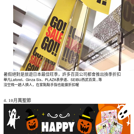
暑假絕對是旅遊日本最佳旺季，許多百貨公司都會推出換季折扣
舉凡Laforet、Ginza Six、PLAZA表參道、SEIBU西武百貨...等
沒空飛一趟人擠人，在家點點手指也能搶折扣喔
4. 10月萬聖節