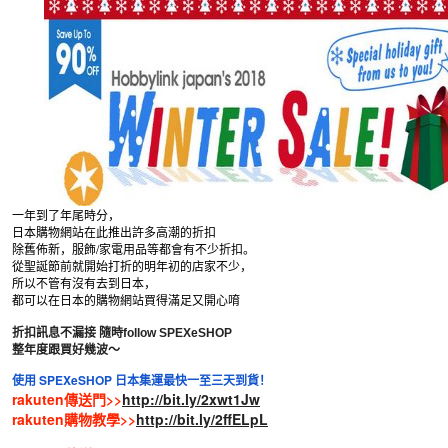
一年到了年尾時分，
日本購物網站在此推出許多高潮的折扣
除舊佈新，服飾/家電用品等都會有不少折扣。
從聖誕節前就開始打折的明年初的店家不少，
所以不管有沒有去到日本，
都可以在日本的購物網站買得滿足又開心唷
折扣訊息不漏接 隨時follow SPEXeSHOP
整年度跟買好幾波～
使用 SPEXeSHOP 日本集運最快一至三天到貨！
rakuten傳送門>>
http://bit.ly/2xwt1Jw
rakuten購物教學>>
http://bit.ly/2ffELpL