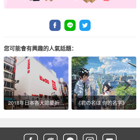
您可能會有興趣的人氣話題：
2018年日本各大節慶折扣
《君の名は 你的名字》周
總整理
邊商品帶著走!~