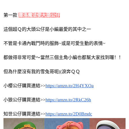
第一款 
庫洛魔法使大頭公仔
這個超Ｑ的大頭公仔是小編最愛的其中之一
不管是卡通內戰鬥時的服飾~或是可愛生動的表情~
都做得非常可愛～當然三個主角小編也都幫大家找到囉！！
但為什麼沒有我的雪兔哥呢((淚奔ＱＱ
小櫻
公仔購買連結
>>
https://amzn.to/2H4YXOa
小狼
公仔購買連結
>>
https://amzn.to/2RkC26h
知世
公仔購買連結
>>
https://amzn.to/2D0Bmdc