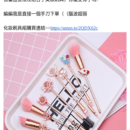
編編我是直接一個手刀下單（（腦波超弱
化妝刷具組購買連結>>
https://amzn.to/2QDX62c