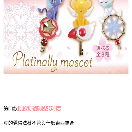
第四款
 庫洛魔法使法杖髮夾
真的覺得法杖不管與什麼東西結合