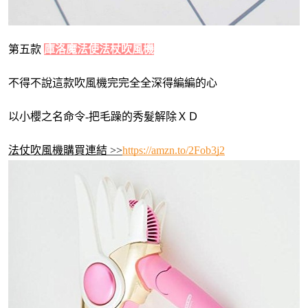
第五款 
庫洛魔法使法杖吹風機
不得不說這款吹風機完完全全深得編編的心
以小櫻之名命令-把毛躁的秀髮解除ＸＤ
法仗吹風機購買連結 >>
https://amzn.to/2Fob3j2