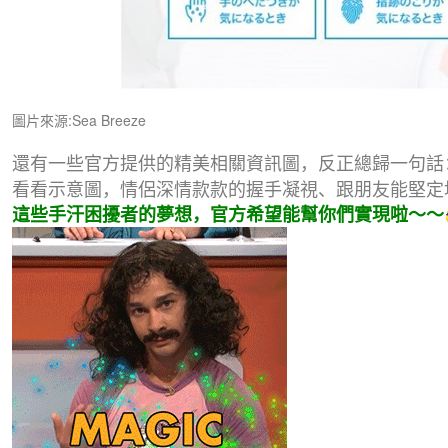
圖片來源:Sea Breeze
還有一些官方提供的精美相關資訊圖，反正總歸一句話
看看示意圖，情侶深情款款的握手凝視、跟朋友能堅定地
這些手汗困擾者的夢想，官方希望能幫你們實現啦～～