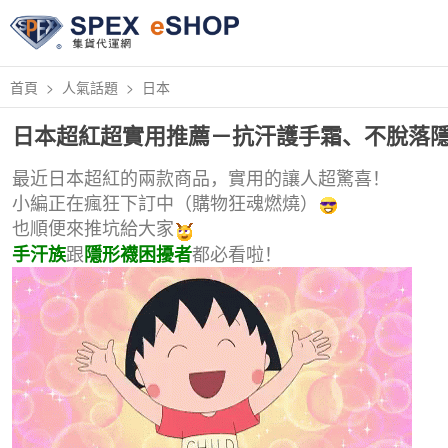
首頁
人氣話題
日本
日本超紅超實用推薦－抗汗護手霜、不脫落
最近日本超紅的兩款商品，實用的讓人超驚喜！
小編正在瘋狂下訂中（購物狂魂燃燒）
也順便來推坑給大家
跟
都必看啦！
手汗族
隱形襪困擾者