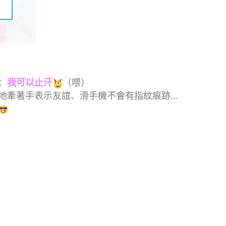
：
（喂）
我可以止汗
牽著手表示友誼、滑手機不會有指紋痕跡...