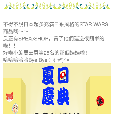
不得不說日本超多充滿日系風格的STAR WARS
商品啊～～
反正有SPEXeSHOP，買了他們運送很簡單的
啦！！
好啦小編要去買第25名的那個娃娃啦！
哈哈哈哈哈Bye Bye✧◝(⁰▿⁰)◜✧