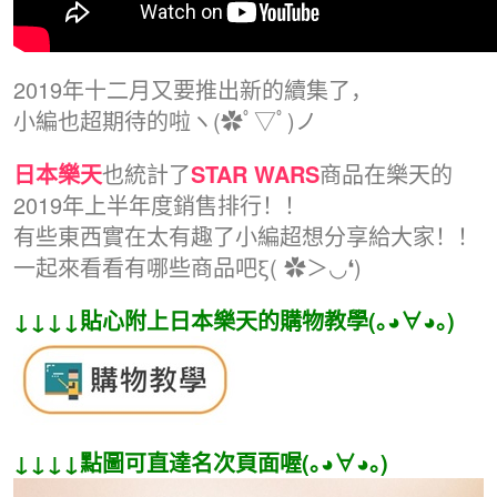
2019年十二月又要推出新的續集了，
小編也超期待的啦ヽ(✿ﾟ▽ﾟ)ノ
日本樂天
也統計了
STAR WARS
商品在樂天的
2019年上半年度銷售排行！！
有些東西實在太有趣了小編超想分享給大家！！
一起來看看有哪些商品吧ξ( ✿＞◡❛)
↓↓
↓↓
貼心附上日本樂天的購物教學(｡◕∀◕｡)
↓↓
↓↓
點圖可直達名次頁面喔
(｡◕∀◕｡)