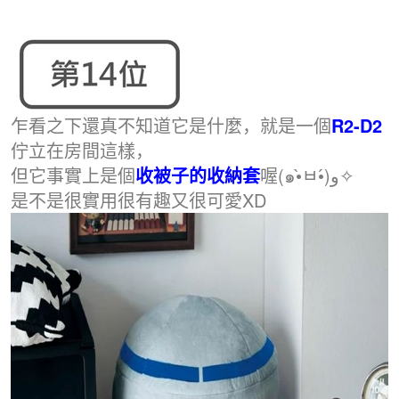
乍看之下還真不知道它是什麼，就是一個
R2-D2
佇立在房間這樣，
但它事實上是個
收被子的收納套
喔(๑•̀ㅂ•́)و✧
是不是很實用很有趣又很可愛XD