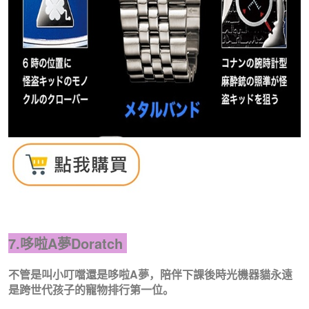
7.哆啦A夢Doratch
不管是叫小叮噹還是哆啦A夢，陪伴下課後時光機器貓永遠
是跨世代孩子的寵物排行第一位。