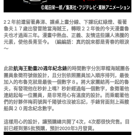
2２年前還留著鼻涕、課桌上畫分線、下課玩紅綠燈、看著
魯夫１７歲出發冒險當海賊王，轉眼２２年後的今天漫畫魯
夫也才過兩三年。漫畫中熱血、正義、友情這些讓人沸騰的
元素，使他長青至今。（編編語：真的說來都是青春的眼淚
～
此款
的時間數字分別草帽海賊團各
航海王動畫20週年紀念錶
團員象徵符號做設計，且分別依照團員加入順序排列，最後
加入的布魯克就是最後一個數字８。將大家團結再一起的魯
夫，有發現他在秒針上嗎？秒針經過每一個數字，象徵著他
連結起每一位團員，是非常用心有溫度的設計。而乘載著他
們的好夥伴
梅莉號與千陽號也沒被忘記，
手錶背面刻上兩艘
船與２０周念紀念數字。
這樣用心的設計，讓預購總共開了4次，4次都很快完售。目
前已經到第5批預購，預計2020年3月發貨。