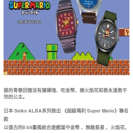
誰的青春回憶沒有撞磚塊、吃金幣、摘火焰花和救永遠救不
完的公主。
日本 Seiko ALBA系列推出 《超級瑪利 Super Mario》聯名
款
以復古的8 bit畫風結合遊戲當中金幣 、無敵星星 、火焰花、