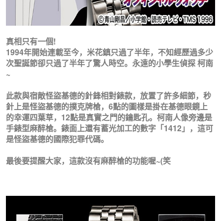
真相只有一個!
1994年開始連載至今，米花鎮只過了半年，不知經歷過多少
次聖誕節卻只過了半年了驚人時空。永遠的小學生偵探 柯南
~
此款與宿敵怪盜基德的針鋒相對錶款，放置了許多細節，秒
針上是怪盜基德的撲克牌槍，6點的圖樣是掛在基德眼鏡上
的幸運四葉草，12點是真實之門的鑰匙孔。柯南人像旁邊是
手錶型麻醉槍。錶面上還有蓄光加工的數字「1412」，這可
是怪盜基德的國際犯罪代碼。
最後要提醒大家，這款沒有麻醉槍的功能喔~(笑