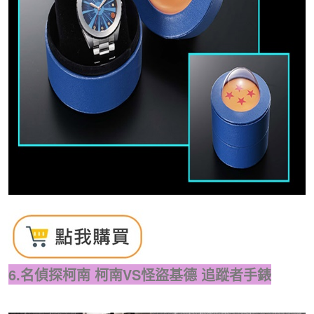
6.名偵探柯南 柯南VS怪盜基德 追蹤者手錶