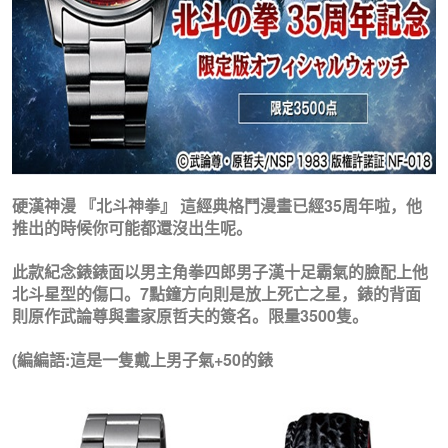
硬漢神漫 『北斗神拳』 這經典格鬥漫畫已經35周年啦，他
推出的時候你可能都還沒出生呢。
此款紀念錶錶面以男主角拳四郎男子漢十足霸氣的臉配上他
北斗星型的傷口。7點鐘方向則是放上死亡之星，錶的背面
則原作武論尊與畫家原哲夫的簽名。限量3500隻。
(編編語:這是一隻戴上男子氣+50的錶