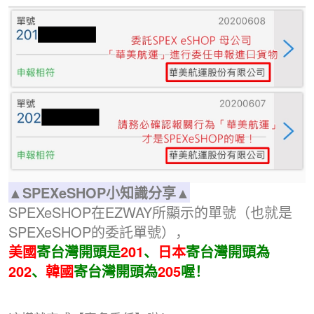
▲SPEXeSHOP小知識分享
▲
SPEXeSHOP在EZWAY所顯示的單號（也就是
SPEXeSHOP的委託單號），
美國
寄台灣開頭是
201
、
日本
寄台灣
開頭
為
202
、
韓國
寄台灣
開頭
為
205
喔！