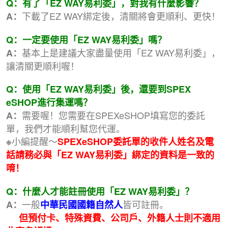
Q：
有了「EZ WAY易利委」，對我有什麼影響？
下載了EZ WAY綁定後，清關將會更順利、更快！
A：
Q：
一定要使用「EZ WAY易利委」嗎？
基本上是建議大家盡量使用
「EZ WAY易利委」，
A：
讓清關更順利喔！
Q：
使用「EZ WAY易利委」後，還要到SPEX
eSHOP進行集運嗎？
需要喔！您需要在SPEXeSHOP填寫您的委託
A：
單，我們才能順利幫您代運。
小編提醒～
※
SPEXeSHOP委託單的收件人姓名及電
話請務必與
「EZ WAY易利委」
綁定的資料是一致的
唷！
Q：什麼人才能註冊使用「EZ WAY易利委」？
一般
皆可註冊
。
A：
中華民國國籍自然人
但預付卡、特殊資費、公司戶、外籍人士則不適用