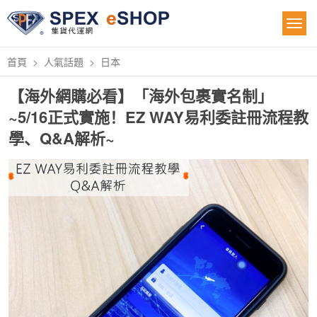
首頁
人氣話題
日本
【海外網購必看】「海外包裹實名制」
~5/16正式實施！EZ WAY易利委註冊流程教
學、Q&A解析~