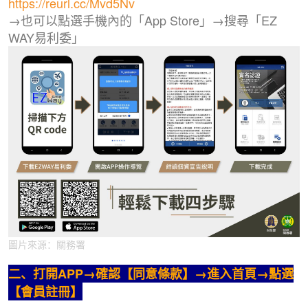
https://reurl.cc/Mvd5Nv
→也可以點選手機內的「App Store」→搜尋「EZ
WAY易利委」
圖片來源：關務署
二、打開APP→確認【同意條款】→進入首頁→點選
【會員註冊】