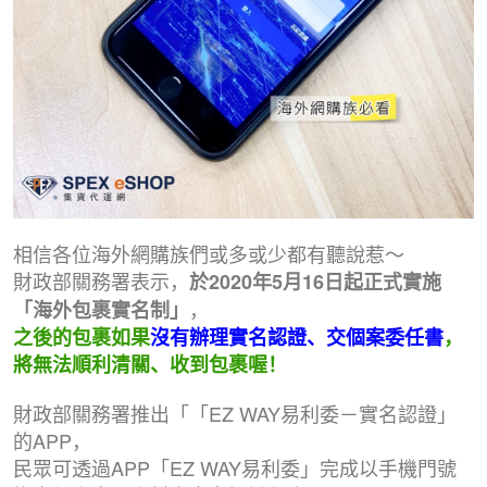
相信各位海外網購族們或多或少都有聽說惹～
財政部關務署表示，
於2020年5月16日起正式實施
，
「海外包裹實名制」
之後的包裹如果
沒有辦理實名認證、交個案委任書
，
將無法順利清關、收到包裹喔！
財政部關務署推出「
「EZ WAY易利委－
實名認證」
的APP，
民眾可透過APP「EZ WAY易利委」完成以手機門號