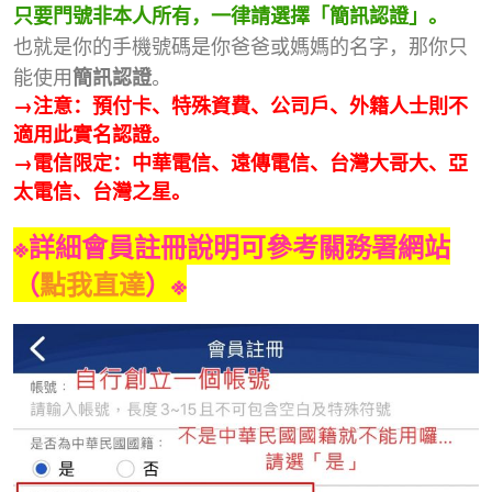
只要門號非本人所有，一律請選擇「簡訊認證」。
也就是你的手機號碼是你爸爸或媽媽的名字，那你只
能使用
。
簡訊認證
→注意：預付卡、特殊資費、公司戶、外籍人士則不
適用此實名認證。
→電信限定：中華電信、遠傳電信、台灣大哥大、亞
太電信、台灣之星。
※詳細會員註冊說明可參考關務署網站
（
點我直達
）※