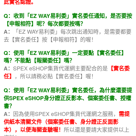
此實名認證。
Q：
收到「EZ WAY易利委」實名委任通知，是否要按
【申報相符】呢？每次都要按嗎？
「EZ WAY易利委」每次跳出通知時，是需要都要
A：
去【實名委任】按【申報相符】的喔！
Q：使用「EZ WAY易利委」一定要點【實名委任】
嗎？不能點【報關委任】嗎？
SPEX eSHOP集貨代運網主要配合的是
A：
【實名委
，所以請務必點【實名委任】喔！
任】
Q：使用「EZ WAY易利委」實名委任，為什麼還要提
供SPEX eSHOP身分證正反影本、個案委任書、授權
書？
因為使用SPEX eSHOP集貨代運網之服務，
A：
需提
供紙本清關文件（個案委任書、身分證正反面影
所以還是要請大家提供以上
本），以便海關查驗喔！