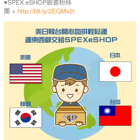
♥
SPEX eSHOP臉書粉絲
團
http://bit.ly/2EQMv2r
✈