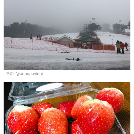
@popopoying
（圖源：
）