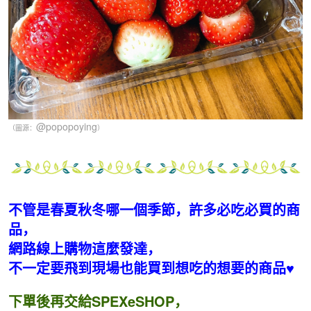
@popopoying
（圖源：
）
不管是春夏秋冬哪一個季節，許多必吃必買的商
品，
網路線上購物這麼發達，
不一定要飛到現場也能買到想吃的想要的商品♥
下單後再交給SPEXeSHOP，