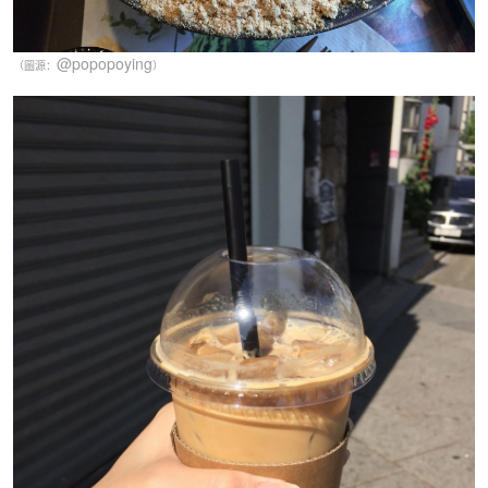
@popopoying
（圖源：
）