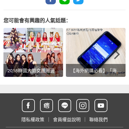
您可能會有興趣的人氣話題：
2018韓國大勢女團周邊商
【海外網購必看】「海外
品總整理!!(內附超簡單購
包裹實名制」~5/16正式實
物教學)
施！EZ WAY易利委註冊流
程教學、Q&A解析~
隱私權政策
｜
會員權益說明
｜
聯絡我們