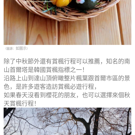
如圖示
（圖源：
）
除了中秋節外還有賞楓行程可以推薦，知名的南
山首爾塔是韓國賞楓指標之一！
沿路上山到達山頂俯瞰整片楓葉跟首爾市區的景
色，是許多遊客造訪賞楓必遊行程，
如果春天沒看到櫻花的朋友，也可以選擇來個秋
天賞楓行程！