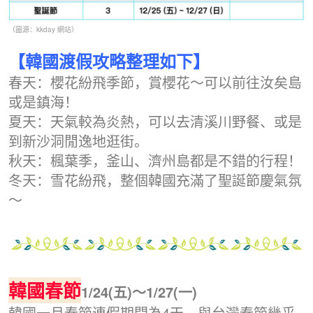
（圖源：kkday 網站）
【韓國渡假攻略整理如下】
春天：櫻花紛飛季節，賞櫻花～可以前往汝矣島
或是鎮海！
夏天：天氣較為炎熱，可以去清溪川野餐、或是
到新沙洞閒逸地逛街。
秋天：楓葉季，釜山、濟州島都是不錯的行程！
冬天：雪花紛飛，整個韓國充滿了聖誕節慶氣氛
～
韓國春節
1/24(五)～1/27(一)
韓國一月春節連假期間為4天，與台灣春節幾乎