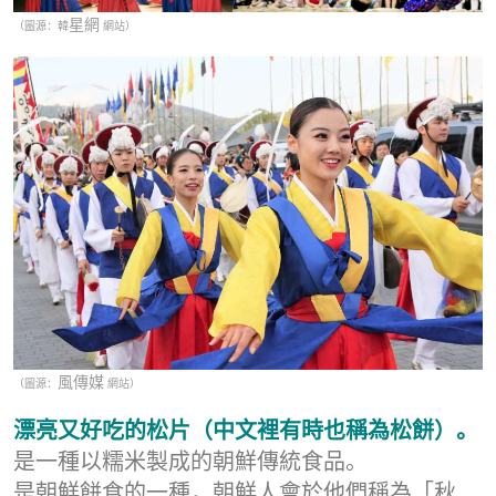
星網
（圖源：韓
網站）
風傳媒
（圖源：
網站）
漂亮又好吃的松片（中文裡有時也稱為松餅）。
是一種以糯米製成的朝鮮傳統食品。
是朝鮮餅食的一種，朝鮮人會於他們稱為「秋