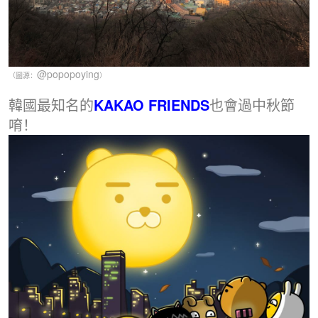
@popopoying
（圖源：
）
韓國最知名的
KAKAO FRIENDS
也會過中秋節
唷！