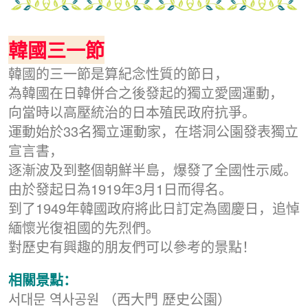
韓國三一節
韓國的三一節是算紀念性質的節日，
為韓國在日韓併合之後發起的獨立愛國運動，
向當時以高壓統治的日本殖民政府抗爭。
運動始於33名獨立運動家，在塔洞公園發表獨立
宣言書，
逐漸波及到整個朝鮮半島，爆發了全國性示威。
由於發起日為1919年3月1日而得名。
到了1949年韓國政府將此日訂定為國慶日，追悼
緬懷光復祖國的先烈們。
對歷史有興趣的朋友們可以參考的景點！
相關景點：
서대문 역사공원 （西大門 歷史公園）