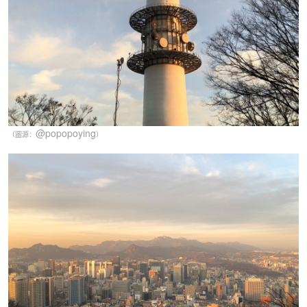
@popopoying
（圖源：
）