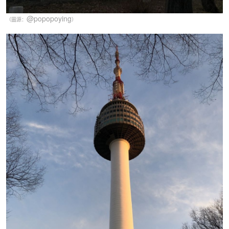
@popopoying
（圖源：
）