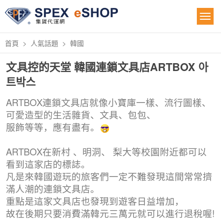
首頁
人氣話題
韓國
文具控的天堂 韓國連鎖文具店ARTBOX 아
트박스
ARTBOX連鎖文具店就像小寶庫一樣
、
流行圖樣
、
可愛造型的生活雜貨
、
文具
、
包包、
服飾等等，應有盡有。
ARTBOX在新村
、
明洞
、
梨大等校園附近都可以
看到這家店的標誌
。
凡是來韓國遊玩的旅客們一定不難發現這間常常擠
滿人潮的連鎖文具店
。
重點是這家文具店也發現到遊客日益增加，
故在後期只要消費滿韓元三萬元就可以進行退稅喔!