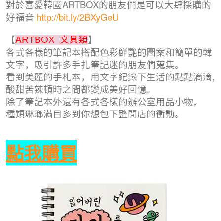
對於喜愛韓國ARTBOX的朋友們是可以大肆採購的
好福音
http://bit.ly/2BXyGeU
【
】
ARTBOX  文具類
各式各樣的筆記本搭配色彩鮮艷的圖案和簡單的韓
文字
，
吸引許多手扎筆記迷的朋友們蒐集
。
看到美麗的手札本
，
用文字紀錄下生活的點點滴滴,
酸甜苦辣頓時之間都變成美好回憶
。
除了筆記本外還有各式各樣的辦公室用品小物
，
種類琳瑯滿目多到你想包下整間店的衝動。
點我購買