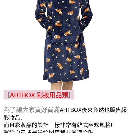
【
ARTBOX 彩妝用品類
】
為了讓大家買好買滿
ARTBOX後來竟然也販售起
彩妝品,
而且彩妝品的設計一樣非常有韓式幽默風格!!
買給自己或是送給閨蜜都非常適合喔
。