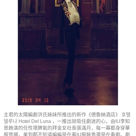
主君的太陽編劇洪氏姊妹所推出的新作《德魯納酒店》 호텔
델루나 Hotel Del Luna ，一推出就吸住劇迷的心，由IU李知
恩飾演的任性壞脾氣的拜金女社長張滿月，每一幕都身穿華
服登場，美到都不知道編編是在看IU服裝秀還是在看劇。劇