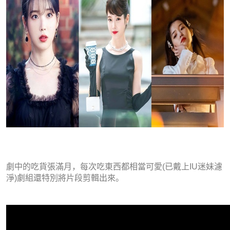
劇中的吃貨張滿月，每次吃東西都相當可愛(已戴上IU迷妹濾
淨)劇組還特別將片段剪輯出來。