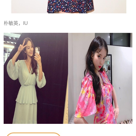
朴敏英，IU