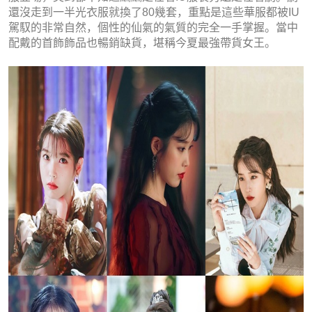
還沒走到一半光衣服就換了80幾套，重點是這些華服都被IU
駕馭的非常自然，個性的仙氣的氣質的完全一手掌握。當中
配戴的首飾飾品也暢銷缺貨，堪稱今夏最強帶貨女王。