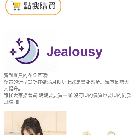
賣到斷貨的花朵耳環!!
復古的造型設計在張滿月IU身上就是畫龍點睛。氣質氣勢大
大提升。
難怪大家搶著買 編編要要買一咖 沒有IU的氣質也要IU的同款
耳環!!!!!