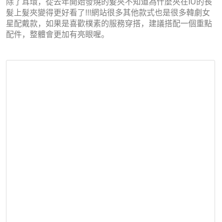
除了耳環，從去年開始發燒的髮夾不知道為什麼夾在IU的長
髮上髮夾變得更好看了!!!網站很多其他款式也是很多韓劇女
星配戴款，如果是喜歡樸素的服務穿搭，建議搭配一個重點
配件，整體會更加有亮眼喔。