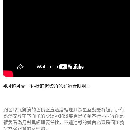
484超可愛~~這樣的
傲嬌角色好適合IU啊~
跟呂珍九飾演的善良正直酒店經理具燦星互動最有趣，那有
點愛又放不下面子的冷淡臉和淺笑更是美到不行~~~
實在是
很愛看滿月對具經理耍任性，不過這樣的她內心還是個正義
又充滿智慧的女性啦。