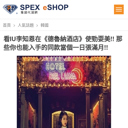
首頁
人氣話題
韓國
看IU李知恩在《德魯納酒店》使勁耍美!! 那
些你也能入手的同款當個一日張滿月!!