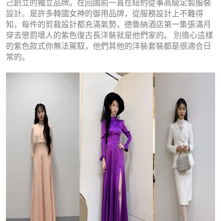
己
創立的獨立品牌。在回國前
一直在紐約從事高級定製服裝
設計。
是許多韓國女神的御用品牌，從服務設計上不難得
知，每件的剪裁設計都充滿氣勢，德魯納酒店第一集張滿月
穿去懲罰壞人的紫色復古長洋裝就是他們家的。 別擔心這樣
的紫色款式你無法駕馭，他們其他的洋裝套裝都是很適合日
常的。