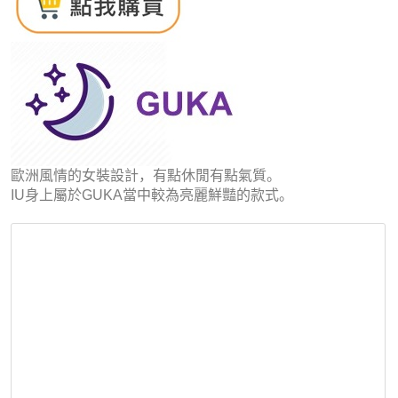
歐洲風情的女裝設計，有點休閒有點氣質。
IU身上屬於GUKA當中較為亮麗鮮豔的款式。