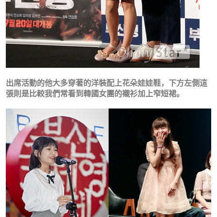
出席活動的他大多穿著的洋裝配上花朵娃娃鞋，下方左側這
張則是比較我們常看到韓國女團的襯衫加上窄短裙。