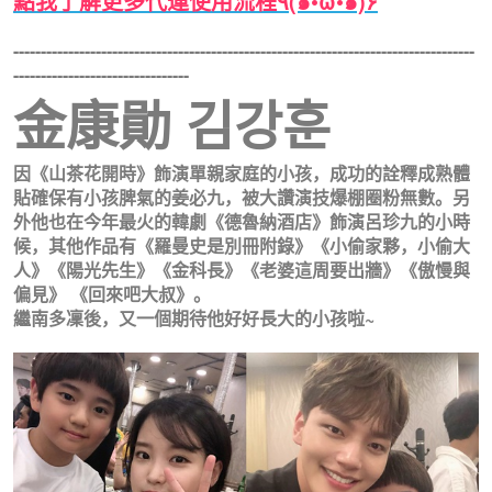
點我了解更多代運使用流程
٩(๑•̀ω•́๑)۶
------------------------------------------------------------------------------------
--------------------------------
金康勛 김강훈
因《山茶花開時》飾演單親家庭的小孩，成功的詮釋成熟體
貼確保有小孩脾氣的姜必九，被大讚演技爆棚圈粉無數。另
外他也在今年最火的韓劇《德魯納酒店》飾演呂珍九的小時
候，其他作品有《羅曼史是別冊附錄》《小偷家夥，小偷大
人》《陽光先生》《金科長》《老婆這周要出牆》《傲慢與
偏見》 《回來吧大叔》。
繼南多凜後，又一個期待他好好長大的小孩啦~