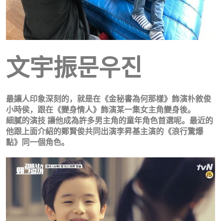
文宇振문우진
最讓人印象深刻的，就是在《金秘書為何那樣》飾演朴敘俊
小時侯，跟在《變身情人》飾演某一集女主角變身後。
細膩的演技 讓他成為許多男主角的童年角色首選呢。
最近的
他跟上面介紹的鄭賢俊共同出演李昇基主演的《浪行驚爆
點》同一個角色。