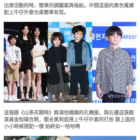
出席活動的時，簡單的調圖案與格紋。中間這張的黑色寬褲
配上牛仔外套也是簡單有型。
這張跟《山茶花開時》飾演他媽媽的孔曉振，與右邊這張跟
演員金知碩合照，都全黑到底搭上牛仔外套的打扮 跟上面的
小小時候搭配一樣 始終如一哈哈啊