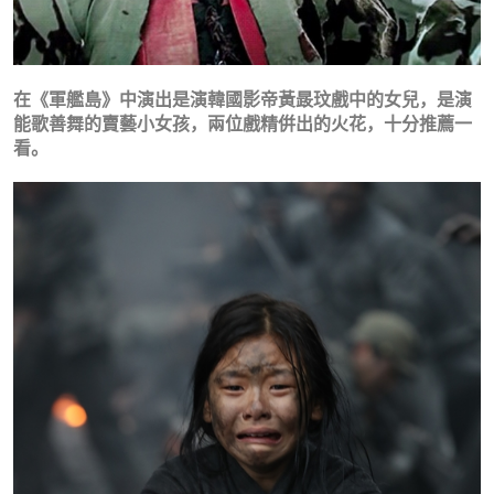
在《軍艦島》中演出是演韓國影帝黃晸玟戲中的女兒，是演
能歌善舞的賣藝小女孩，兩位戲精倂出的火花，十分推薦一
看。