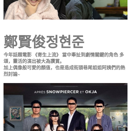
鄭賢俊
정현준
今年話題電影 《寄生上流》 當中牽扯到劇情關鍵的角色 多
頌，靈活的演出被大為讚賞。
加上偶像般可愛的顏值，也是造成街頭巷尾姐姐阿姨們的熱
烈討論~