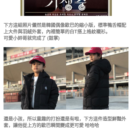
下方這組照片儼然是韓國偶像歐巴的縮小版，標準鴨舌帽配
上大件與羽絨外套，內裡簡單的白T搭上格紋襯衫。
可愛小帥哥就完成了 (鼓掌)
還是小孩，所以童趣的打扮還是有啦，下方這件造型鮮豔外
套，讓他從上方的歐巴瞬間變成更可愛 哈哈哈