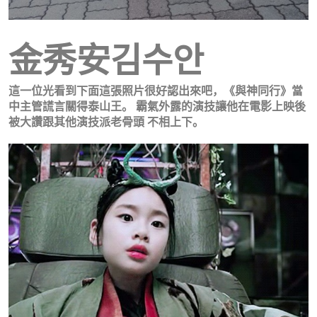
金秀安김수안
這一位光看到下面這張照片很好認出來吧，《與神同行》當
中主管謊言關得泰山王。 霸氣外露的演技讓他在電影上映後
被大讚跟其他演技派老骨頭 不相上下。