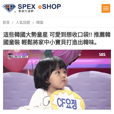
首頁
人氣話題
韓國
這些韓國大勢童星 可愛到想收口袋!! 推薦韓
國童裝 輕鬆將家中小寶貝打造出韓味。