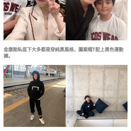
金康勛私底下大多都是穿純黑風格，圖案帽T配上黑色運動
褲。