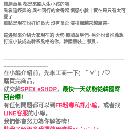
韓劇童星 都是來騙人生小孩的啦
看看這經典的 與神同行的金香起 憤怒小臉十實在是只有太可
愛了
重點是現在也好好長大 沒有長歪 演技還越來越厲害~
這邊就來介紹大家現在的 大勢 韓國童星們~另外也會推薦想
打造小孩成為韓系風格的你，韓國童裝上哪買~
------------------------------------------------------------------------------------
-------------------------------
在小編介紹前，先來工商一下( ﾟ∀ﾟ) ﾉ♡
購買完商品，
就交給
SPEX eSHOP
，
最快一天就能從韓國寄
回台囉！
有任何問題都可以到
FB粉專私訊小編
，或者找
LINE客服
的小綠，
我們都會努力為你解答唷！