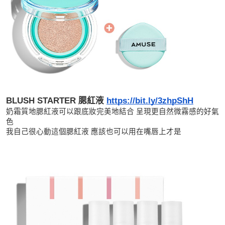
BLUSH STARTER 腮紅液 
https://bit.ly/3zhpShH
奶霜質地腮紅液可以跟底妝完美地結合 呈現更自然微霧感的好氣
色
我自己很心動這個腮紅液 應該也可以用在嘴唇上才是