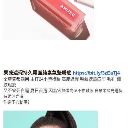
果凍遮瑕持久霧面純素氣墊粉底 
https://bit.ly/3zEaTj4
全膚質都適用 
主打24小時持妝 高度遮瑕 輕鬆遮蓋痘印 毛孔 細
紋瑕疪 
又不會死白喔 夏日首選 因為它
無懼高溫不怕融妝 自帶半啞光還保
有奶油光澤
你還不心動嗎？