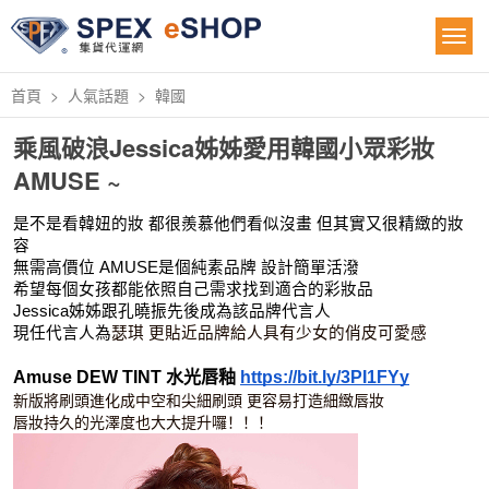
首頁
人氣話題
韓國
乘風破浪Jessica姊姊愛用韓國小眾彩妝
AMUSE ~
是不是看韓妞的妝 都很羨慕他們看似沒畫 但其實又很精緻的妝
容
無需高價位 AMUSE是個純素品牌 設計簡單活潑 
希望每個女孩都能依照自己需求找到適合的彩妝品
Jessica姊姊跟孔曉振先後成為該品牌代言人
現任代言人為
瑟琪 更貼近品牌給人具有少女的俏皮可愛感
Amuse DEW TINT 水光唇釉 
https://bit.ly/3PI1FYy
新版將刷頭進化成中空和尖細刷頭 更容易打造細緻唇妝
唇妝持久的光澤度也大大提升囉！！！