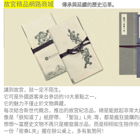
故宮精品網路商城
傳承與延續的歷史沿革。
講到故宮，就一定不陌生。
它可是外國遊客來台參訪的10大景點之一，
它的魅力不僅止於
文物典藏，
每次結合新世代概念，推出的
故宮紀念品，總是能
掀起非常大
像是「朕知道了」紙膠帶、
「聖旨」L夾..等，都是瘋狂搶購
想想～當歷史文物不再只是櫥窗展示品，而是栩栩如生陪伴你
一份「密奏
L夾
」擺在辦公桌上，多有氣勢阿！