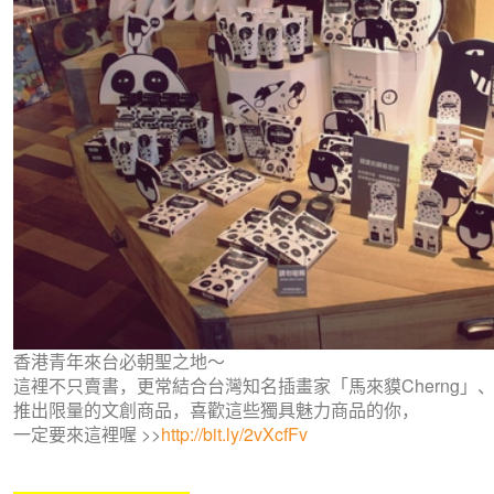
香港青年來台必朝聖之地～
這裡不只賣書，
更常結合台灣知名插畫家「馬來貘Cherng」、「爽
推出限量的文創商品，喜歡這些獨具魅力商品的你，
一定要來這裡喔
>>
http://bit.ly/2vXcfFv