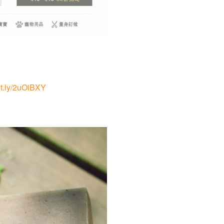
bit.ly/2uOiBXY