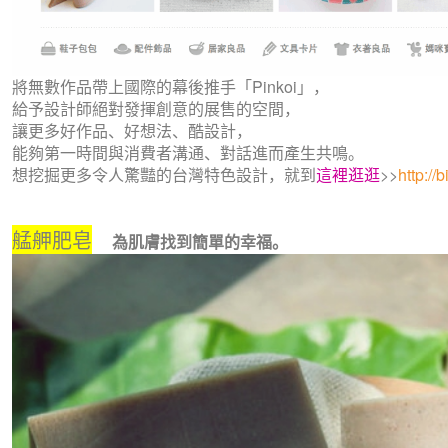
將無數作品帶上國際的幕後推手「Pinkoi」，
給予設計師絕對發揮創意的展售的空間，
讓更多好作品、好想法、酷設計，
能夠第一時間與消費者溝通、對話進而產生共鳴。
想挖掘更多令人驚豔的台灣特色設計，就到
這裡逛逛
>>
http://
艋舺肥皂
為肌膚找到簡單的幸福。