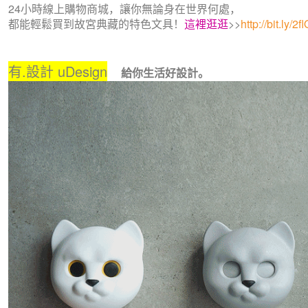
24小時線上購物商城，讓你無論身在世界何處，
都能輕鬆買到故宮典藏的特色文具！
這裡逛逛
>>
http://bit.ly/
有.設計 uDesign
給你生活好設計。