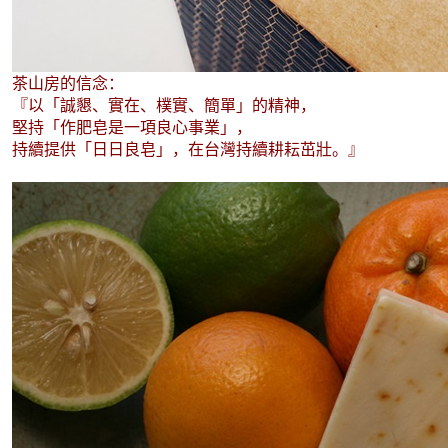
茶山房的信念：
『以「誠懇、實在、樸實、簡單」的精神，
堅持「作肥皂是一項良心事業」，
持續提供「日日良皂」，在台灣持續耕耘茁壯。』