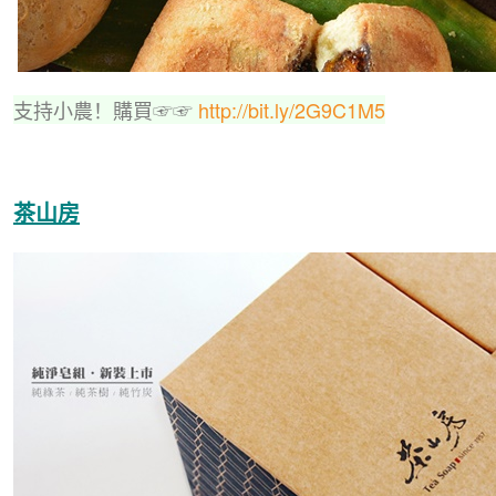
支持小農！購買☞☞
http://bit.ly/2G9C1M5
茶山房