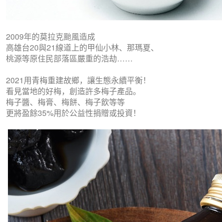
2009年的莫拉克颱風造成
高雄台20與21線道上的甲仙小林、那瑪夏、
桃源等原住民部落區嚴重的浩劫……
2021用青梅重建故鄉，讓生態永續平衡！
看見當地的好梅，創造許多梅子產品。
梅子醬、梅膏、梅餅、梅子飲等等
更將盈餘35%用於公益性捐贈或投資！