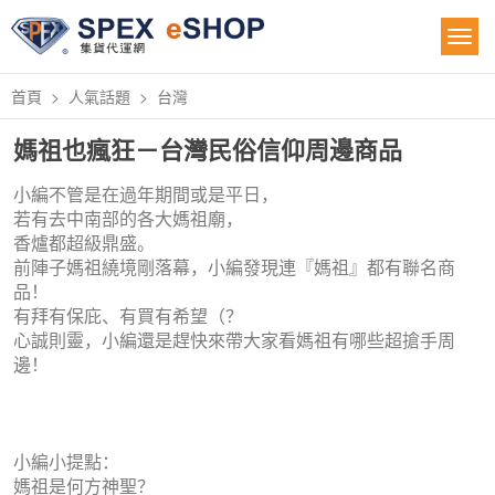
首頁
人氣話題
台灣
媽祖也瘋狂－台灣民俗信仰周邊商品
小編不管是在過年期間或是平日，
若有去中南部的各大媽祖廟，
香爐都超級鼎盛。
前陣子媽祖繞境剛落幕，小編發現連『媽祖』都有聯名商
品！
有拜有保庇、有買有希望（？
心誠則靈，小編還是趕快來帶大家看媽祖有哪些超搶手周
邊！
小編小提點：
媽祖是何方神聖？