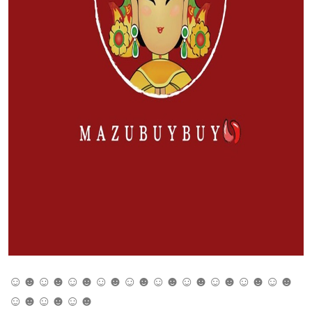
☺☻☺☻☺☻☺☻☺☻☺☻☺☻☺☻☺☻☺☻
☺☻☺☻☺☻