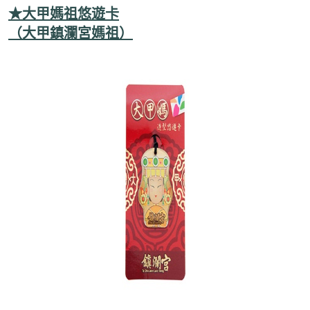
★大甲媽祖悠遊卡
（大甲鎮瀾宮媽祖）