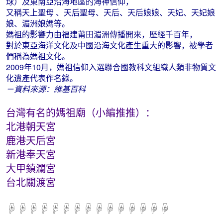
球）及東南亞沿海地區的海神信仰，
又稱天上聖母 、天后聖母、天后、天后娘娘、天妃、天妃娘
娘、湄洲娘媽等。
媽祖的影響力由福建莆田湄洲傳播開來，歷經千百年，
對於東亞海洋文化及中國沿海文化產生重大的影響，被學者
們稱為媽祖文化。
2009年10月，媽祖信仰入選聯合國教科文組織人類非物質文
化遺產代表作名錄。
－資料來源：維基百
科
台灣有名的媽祖廟（小編推推）：
北港朝天宮
鹿港天后宮
新港奉天宮
大甲鎮瀾宮
台北關渡宮
☟☟☟☟☟☟☟☟☟☟☟☟☟☟☟