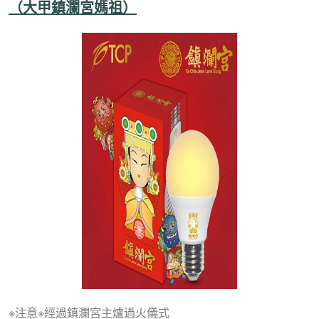
（大甲鎮瀾宮媽祖）
※注意※經過鎮瀾宮主爐過火儀式