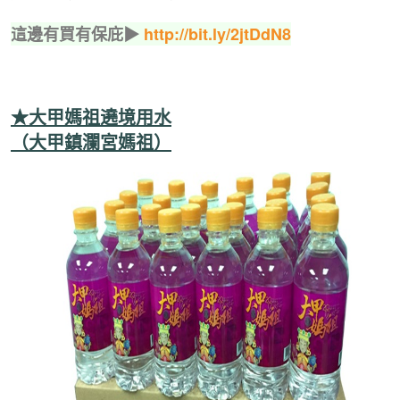
這邊有買有保庇▶
http://bit.ly/2jtDdN8
★大甲媽祖遶境用水
（大甲鎮瀾宮媽祖）