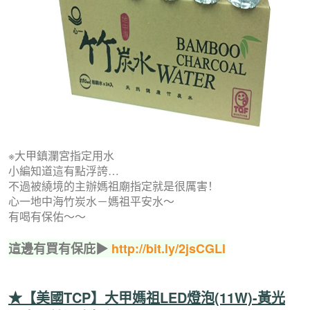
※大甲鎮瀾宮指定用水
小編知道這有點浮誇…
不過被繞境的主辦媽祖廟指定就是很厲害！
心一地中海竹炭水－媽祖平安水～
有喝有保佑～～
這邊有買有保庇▶
http://bit.ly/2jsCGLl
★【美國TCP】大甲媽祖LED燈泡(11W)-黃光