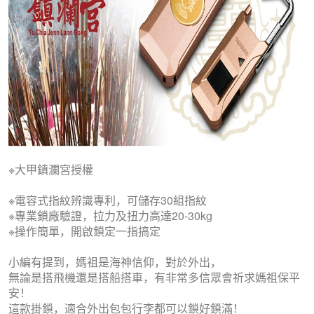
※大甲鎮瀾宮授權
※電容式指紋辨識專利，可儲存30組指紋
※專業鎖廠驗證，拉力及扭力高達20-30kg
※操作簡單，開啟鎖定一指搞定
小編有提到，媽祖是海神信仰，對於外出，
無論是搭飛機還是搭船搭車，有非常多信眾會祈求媽祖保平
安！
這款掛鎖，適合外出包包行李都可以鎖好鎖滿！