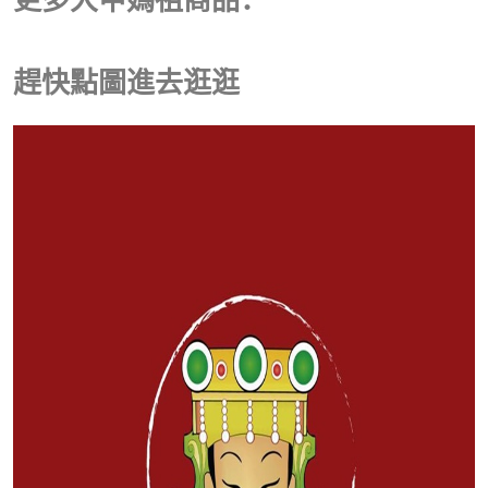
趕快點圖進去逛逛