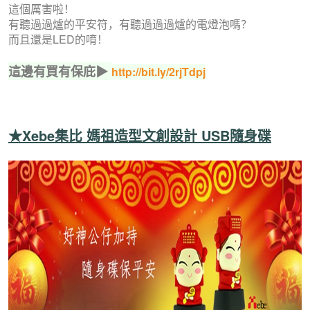
這個厲害啦！
有聽過過爐的平安符，有聽過過過爐的電燈泡嗎？
而且還是LED的唷！
這邊有買有保庇▶
http://bit.ly/2rjTdpj
★Xebe集比 媽祖造型文創設計 USB隨身碟