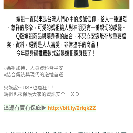
※媽祖加持，人身資料皆平安
※結合傳統與現代的送禮首選
只能說～USB也瘋狂！！
媽祖也來保護大家的資訊安全 ＸＤ
這邊有買有保庇▶
http://bit.ly/2rlqkZZ