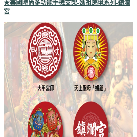
★美國時尚多功能手機支架-媽祖遶境系列-鎮瀾
宮