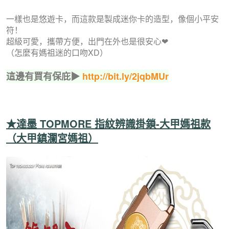
一樣也是悠遊卡，而這款是製成迷你卡的造型，像個小平安
符！
超級可愛，攜帶方便，出門在外也是很安心❤
（怎麼有媽祖迷的口吻XD）
這邊有買有保庇▶
http://bit.ly/2jqbMUr
★達墨 TOPMORE 指紋辨識掛鎖-大甲媽祖款
（大甲鎮瀾宮媽祖）