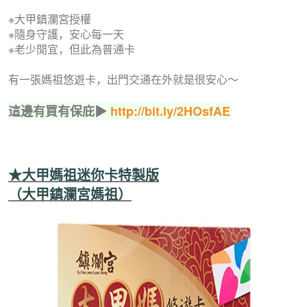
※大甲鎮瀾宮授權
※隨身守護，安心每一天
※老少閒宜，但此為普通卡
有一張媽祖悠遊卡，出門交通在外就是很安心～
這邊有買有保庇▶
http://bit.ly/2HOsfAE
★大甲媽祖迷你卡特製版
（大甲鎮瀾宮媽祖）