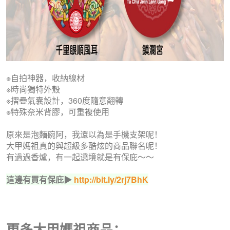
※自拍神器，收納線材
※時尚獨特外殼
※摺疊氣囊設計，360度隨意翻轉
※特殊奈米背膠，可重複使用
原來是泡麵碗阿，我還以為是手機支架呢！
大甲媽祖真的與超級多酷炫的商品聯名呢！
有過過香爐，有一起遶境就是有保庇～～
這邊有買有保庇▶
http://bit.ly/2rj7BhK
更多大甲媽祖商品：