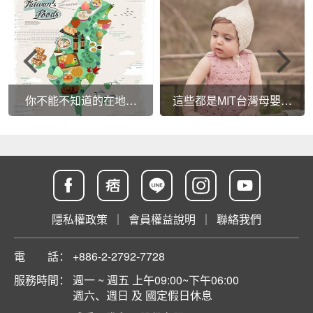
你不能不知道的在地小
這些都是MIT台灣母嬰品
農！
牌！小編超推的4家媽媽寶
寶商品網站！
隱私權政策
｜
會員權益說明
｜
聯絡我們
電 話：
+886-2-2792-7728
服務時間：
週一 ~ 週五 上午09:00~下午06:00
週六、週日 及 國定假日休息