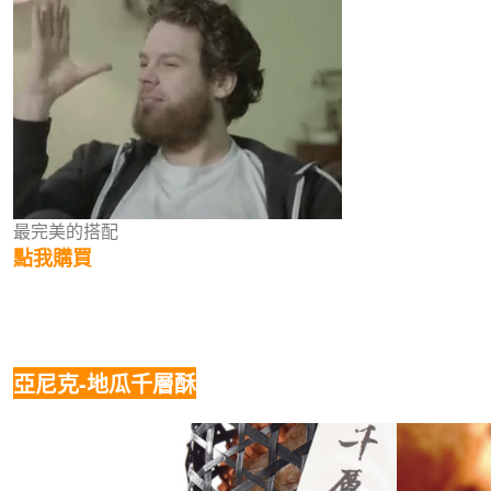
最完美的搭配
點我購買
亞尼克-地瓜千層酥