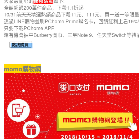
大家最關心的
優惠活動
如下:
全館超過200萬件商品，下殺1.1折起
10/31前天天精選熱銷商品下殺11元、111元、買一送一等限
透過LINE購物並刷PChome Prime聯名卡，回饋紅利上看19%!
只要下載PChome APP
還有機會抽中Burberry圍巾、三星Note 9、任天堂Switch等禮
momo購物網