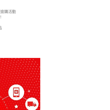
量搶購活動
!
品