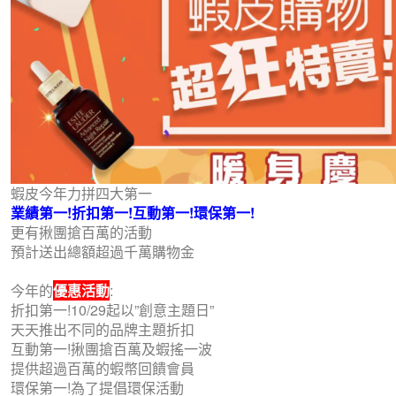
蝦皮今年力拼四大第一
業績第一!折扣第一!互動第一!環保第一!
更有揪團搶百萬的活動
預計送出總額超過千萬購物金
今年的
優惠活動
:
折扣第一!10/29起以”創意主題日”
天天推出不同的品牌主題折扣
互動第一!揪團搶百萬及蝦搖一波
提供超過百萬的蝦幣回饋會員
環保第一!為了提倡環保活動