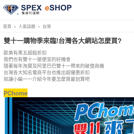
首頁
人氣話題
台灣
雙十一購物季來臨!台灣各大網站怎麼買?
歐美有黑五超殺折扣
我們也有雙十一搶便宜的好機會
隨著每年淘寶及阿里巴巴雙十一帶來的破億商機
台灣各大知名電商平台也推出超優惠折扣
就讓小編一一介紹今年要怎麼買最划算吧
PChome