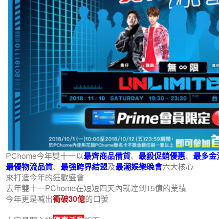
PChome今年雙十一以
最齊商品備貨
、
最殺促銷優惠
、
最多金
最優物流品質
、
最強跨界結盟
及
最潮娛樂晚會
六大核心
來打造今年的狂歡盛會
去年雙十一PChome在短短四天內就達到15億的業績
今年更是喊出
衝破30億
的口號