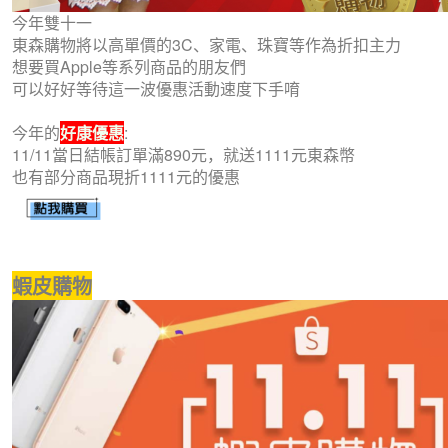
今年雙十一
東森購物將以高單價的3C、家電、珠寶等作為折扣主力
想要買Apple等系列商品的朋友們
可以好好等待這一波優惠活動速度下手唷
今年的
好康優惠
:
11/11當日結帳訂單滿890元，就送1111元東森幣
也有部分商品現折1111元的優惠
蝦皮購物