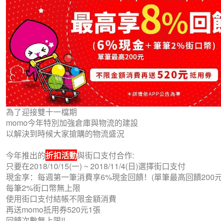
為了迎接雙十一檔期
momo今年特別加強倉庫與物流的建設
以解決到時候大家搶購的物流盛況
今年推出的
折扣活動
與街口支付合作:
只要在2018/10/15(一) ~ 2018/11/4(日)選擇街口支付
現金享：每週第一筆消費享6%現金回饋！(單筆最高回饋200元
每筆2%街口幣無上限
使用街口支付結帳不限金額消費
再送momo抵用券520元1張
回饋次數無上限!!