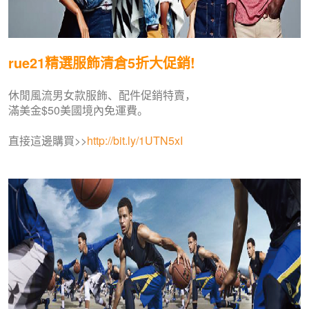
rue21精選服飾清倉5折大促銷!
休閒風流男女款服飾、配件促銷特賣，
滿美金$50美國境內免運費。
直接這邊購買>>
http://bit.ly/1UTN5xI