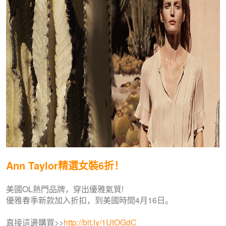
Ann Taylor精選女裝6折！
美國OL熱門品牌，穿出優雅氣質!
優雅春季新款加入折扣，到美國時間4月16日。
直接這邊購買>>
http://bit.ly/1UtOGdC