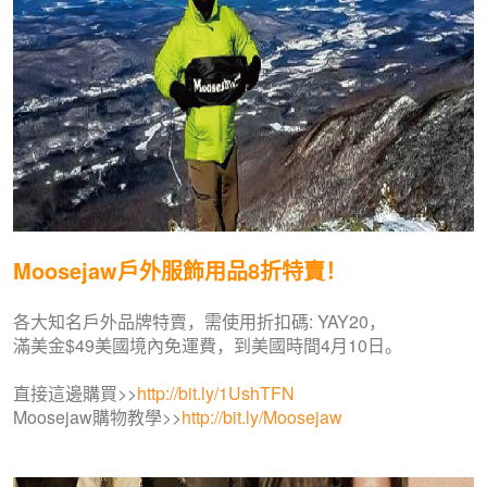
Moosejaw戶外服飾用品8折特賣！
各大知名戶外品牌特賣，需使用折扣碼: YAY20，
滿美金$49美國境內免運費，到美國時間4月10日。
直接這邊購買>>
http://bit.ly/1UshTFN
Moosejaw購物教學>>
http://bit.ly/Moosejaw