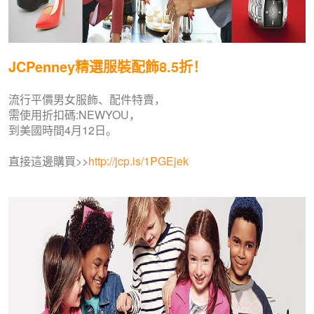
JCPenney精選服裝配飾8.5折！
流行平價男女服飾、配件特賣，
需使用折扣碼:NEWYOU，
到美國時間4月12日。
直接這邊購買>>
http://jcp.is/1PGEjek