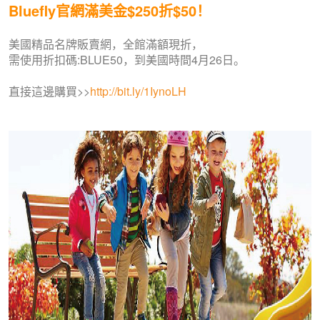
Bluefly官網滿美金$250折$50！
美國精品名牌販賣網，全館滿額現折，
需使用折扣碼:BLUE50，到美國時間4月26日。
直接這邊購買>>
http://bit.ly/1IynoLH