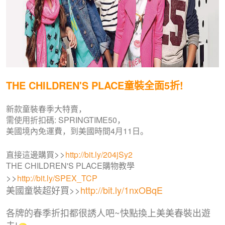
THE CHILDREN'S PLACE童裝全面5折!
新款童裝春季大特賣，
需使用折扣碼: SPRINGTIME50，
美國境內免運費，到美國時間4月11日。
>>
直接這邊購買
http://bit.ly/204jSy2
THE CHILDREN'S PLACE購物教學
>>
http://bit.ly/SPEX_TCP
美國童裝超好買>>
http://bit.ly/1nxOBqE
各牌的春季折扣都很誘人吧~快點換上美美春裝出遊
去!