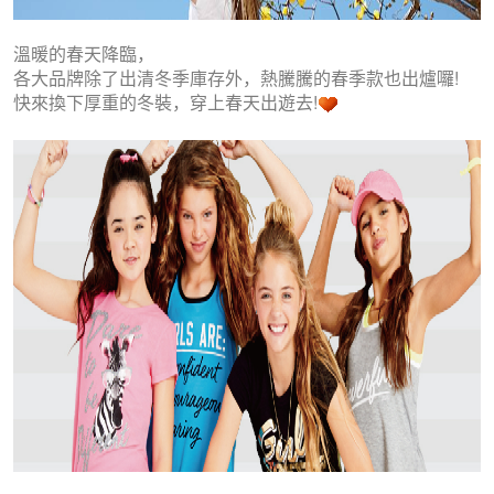
溫暖的春天降臨，
各大品牌除了出清冬季庫存外，熱騰騰的春季款也出爐囉!
快來換下厚重的冬裝，穿上春天出遊去!