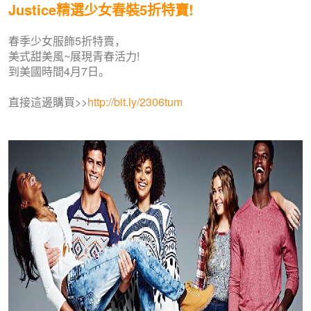
Justice精選少女春裝5折特賣!
春季少女服飾5折特賣，
美式甜美風~展現青春活力!
到美國時間4月7日。
直接這邊購買>>
http://bit.ly/2306tum