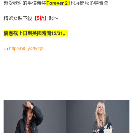
超受歡迎的平價時裝
Forever 21
也展開秋冬特賣會
精選女裝下殺
【
5
折】
起～
優惠截止日到美國時間
12/31
。
>>
http://bit.ly/2fvzjzL