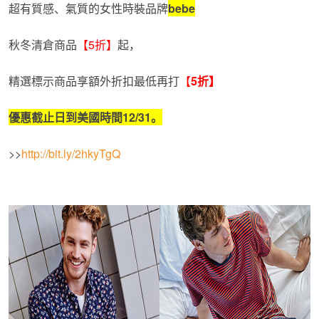
超有質感、氣質的女性時裝品牌
bebe
秋冬清倉商品
【5折】
起，
精選標示商品享額外折扣最低再打
【
5
折】
優惠截止日到美國時間
12/31
。
>>
http://bit.ly/2hkyTgQ