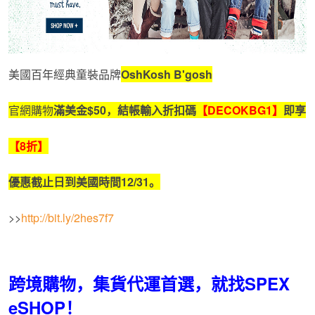
美國百年經典童裝品牌
OshKosh B'gosh
官網購物
滿美金
$50
，結帳輸入折扣碼
【
DECOKBG1
】
即享
【
8
折】
優惠截止日到美國時間
12/31
。
>>
http://bit.ly/2hes7f7
跨境購物，集貨代運首選，就找SPEX
eSHOP！