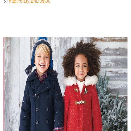
>>
http://bit.ly/2hD3sOu