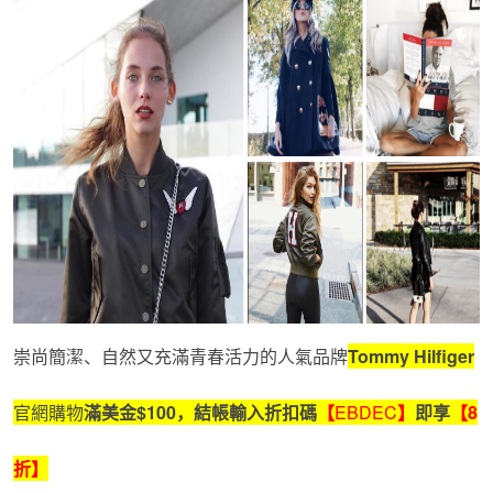
崇尚簡潔、自然又充滿青春活力的人氣品牌
Tommy Hilfiger
官網購物
滿美金
$100
，結帳輸入折扣碼
【
EBDEC
】
即享
【
8
折】