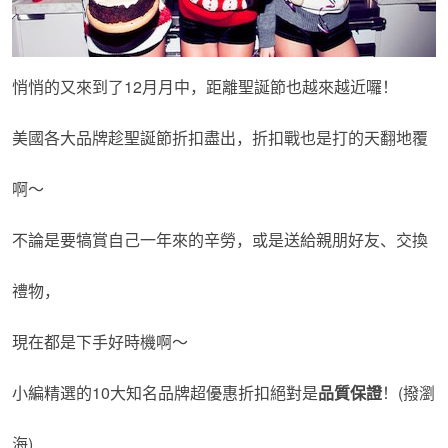
悄悄的又來到了12月月中，距離聖誕節也越來越近囉！
美國各大品牌趁聖誕節折扣盡出，折扣戰也是打的天翻地覆
啊～
不論是要犒賞自己一年來的辛勞，或是送給親朋好友、交換
禮物，
現在都是下手好時機啊～
小編精選的10大知名品牌超優惠折扣絕對是
品質保證
！(撥瀏
海)