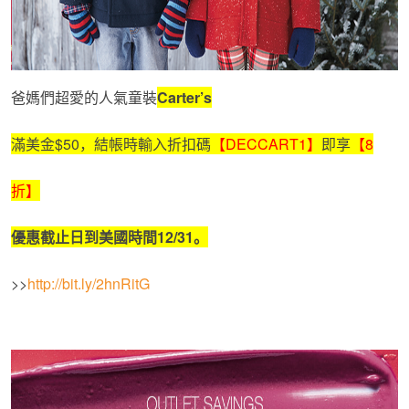
爸媽們超愛的人氣童裝
Carter’s
滿美金$50，結帳時輸入折扣碼
【DECCART1】
即享
【8
折】
優惠截止日到美國時間
12/31
。
>>
http://bit.ly/2hnRitG