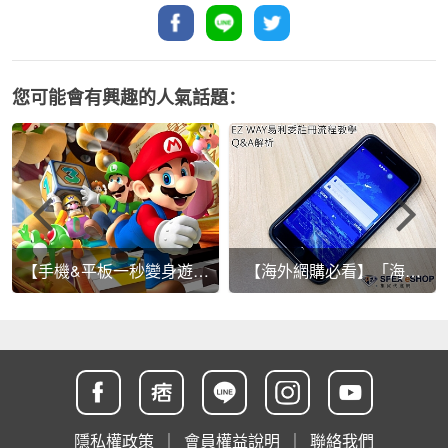
您可能會有興趣的人氣話題：
【手機&平板一秒變身遊戲
【海外網購必看】「海外
機】有趣又好玩的外接套
包裹實名制」~5/16正式實
件介紹!
施！EZ WAY易利委註冊流
程教學、Q&A解析~
隱私權政策
｜
會員權益說明
｜
聯絡我們