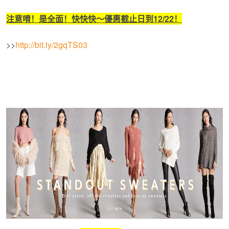
注意唷！是全面！快快快～優惠截止日到
12/22
！
>>
http://bit.ly/2gqTS03