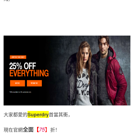
大家都愛的
Superdry
首當其衝，
】
全面
【
75
現在官網
折！