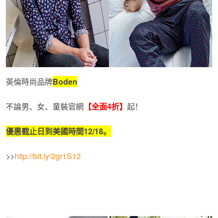
英倫時尚品牌
Boden
不論男、女、童裝官網
【全面
4
折】
起！
優惠截止日到美國時間
12/18
。
>>
http://bit.ly/2gr1S12