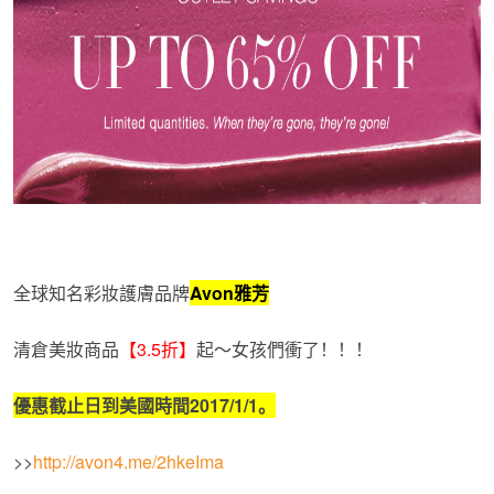
全球知名彩妝護膚品牌
Avon雅芳
清倉美妝商品
【3.5折】
起～女孩們衝了！！！
優惠截止日到美國時間
2017/1/1
。
>>
http://avon4.me/2hkeIma