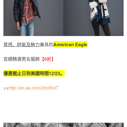
質感、帥氣及魅力
兼具的
American Eagle
官網精選男女服飾
【6折】
優惠截止日到美國時間
12/23
。
>>
http://on.ae.com/2hnRclT