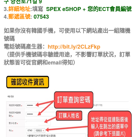
구 양천로71길 9
3.
詳細地址
:填寫
SPEX eSHOP + 您的ECT會員編號
4.
郵遞區號
:
07543
如果你沒有韓國手機，可使用以下網站產出一組隨機
號碼
電話號碼產生器：
http://bit.ly/2CLzFkp
（提供手機號碼非驗證用途，不影響訂單狀況，訂單
狀態皆可從官網和email得知）