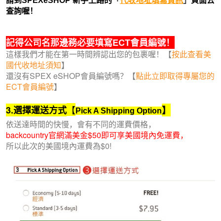
請到SPEXeSHOP 新手上路的
「
代收地址填寫資訊
」
頁面去
查詢喔！
記得公司名那邊務必要填寫ECT會員編號！
這樣我們才能在第一時間辨認出您的包裹喔！【
按此查看美
國代收地址須知
】
還沒有SPEX eSHOP會員編號嗎？【
點此立即取得專屬您的
ECT會員編號
】
【
3.選擇運送方式
】
Pick A Shipping Option
依送達時間的快慢，會有不同的運費價格，
backcountry官網滿美金$50即可享美國境內免運費，
所以此次的美國境內運費為$0!