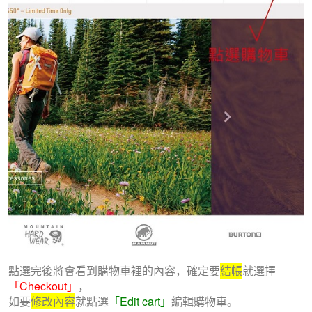
點選完後將會看到購物車裡的內容，確定要
結帳
就選擇
「Checkout」
，
如要
修改內容
就點選
「Edit cart」
編輯購物車。