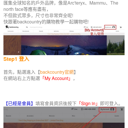
匯集全球知名的戶外品牌，像是Arc'teryx、Mammu、The
north face等應有盡有，
不但款式眾多，尺寸也非常齊全呢!
快跟著backcountry的購物教學一起購物吧!
Step1
登入
首先，點選進入【
backcountry官網
】
在網站右上方點選
「My Account」
，
【已經是會員】
填寫會員資訊後按下
「Sign in」
即可登入。