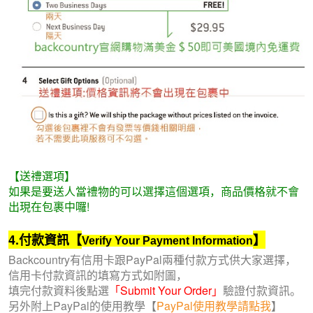
【送禮選項】
如果是要送人當禮物的可以選擇這個選項，商品價格就不會
出現在包裹中囉!
4.付款資訊
【
】
Verify Your Payment Information
Backcountry有信用卡跟PayPal兩種付款方式供大家選擇，
信用卡付款資訊的填寫方式如附圖，
填完付款資料後點選
「Submit Your Order」
驗證付款資訊。
另外附上PayPal的使用教學【
PayPal使用教學請點我
】