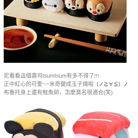
尼看看這個壽司tsumtsum有多不得了!!!
正中紅心的可愛~~米奇變成玉子燒啦
（ノ≧∀≦）ノ
布魯托身上還有鮭魚卵，怎麼莫名很適合(笑)