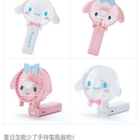
夏日怎能少了手持電風扇呢!!